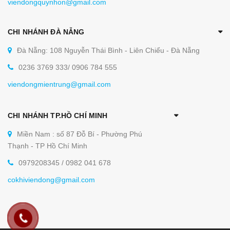
viendongquynhon@gmail.com
CHI NHÁNH ĐÀ NẴNG
Đà Nẵng: 108 Nguyễn Thái Bình - Liên Chiểu - Đà Nẵng
0236 3769 333/ 0906 784 555
viendongmientrung@gmail.com
CHI NHÁNH TP.HỒ CHÍ MINH
Bếp chiên phẳng nhám điện
Miền Nam : số 87 Đỗ Bí - Phường Phú
Bạn có thể tham khảo cụ thể từng sản phẩm dưới
Thạnh - TP Hồ Chí Minh
đây để chọn lựa được sản phẩm phù hợp hoặc
0979208345 / 0982 041 678
liên hệ với chi nhánh Viễn Đông gần nhất để biết
cokhiviendong@gmail.com
thêm thông tin: