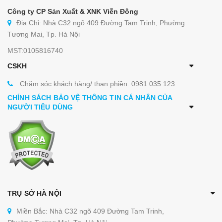
phẳng. Tuy có mặt chiên khác nhau nhưng dòng
Công ty CP Sản Xuất & XNK Viễn Đông
bếp này có một số đặc điểm chung:
Địa Chỉ: Nhà C32 ngõ 409 Đường Tam Trinh, Phường
Tương Mai, Tp. Hà Nội
Làm từ inox 304 không gỉ, độ bền cao và an
toàn với thực phẩm
MST:0105816740
Sử dụng điện thế dân dụng 220V/50Hz tiện
CSKH
lợi
Chăm sóc khách hàng/ than phiền: 0981 035 123
Thành bếp cao vừa tầm, tránh làm rớt thực
CHÍNH SÁCH BẢO VỆ THÔNG TIN CÁ NHÂN CỦA
NGƯỜI TIÊU DÙNG
phẩm khi nấu
Có khay chứa mỡ thừa tiện dụng, đảm bảo vệ
sinh
Bộ điều khiển đơn giản gồm núm đặt nhiệt và
đèn báo
TRỤ SỞ HÀ NỘI
Miền Bắc: Nhà C32 ngõ 409 Đường Tam Trinh,