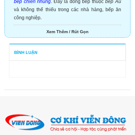
bếp chiên nhúng
. Đây là dòng bếp thuộc
bếp Âu
và không thể thiếu trong các nhà hàng, bếp ăn
công nghiệp.
Xem Thêm / Rút Gọn
BÌNH LUẬN
Bếp chiên phẳng điện
Đặc điểm của bếp chiên phẳng sọc
Bếp chiên phẳng sọc như một chiếc chảo cỡ lớn
để bạn chiên rán các loại thực phẩm. Thậm chí
bạn cũng có thể xào rau, xào mì trên bề mặt bếp