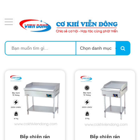
DANH MỤC SẢN PHẨM
MÁY SẤY THỰC PHẨM CÔNG NGHIỆP
MÁY ÉP MÍA TẠO BỌT
Chọn danh mục
MÁY RỬA BÁT SIÊU ÂM
TỦ SẤY
LÒ SẤY
CẨM NANG
THIẾT BỊ NHÀ BẾP
Bếp chiên rán
Bếp chiên rán