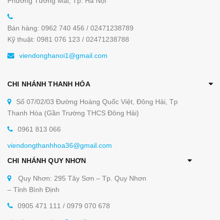
Phường Tương Mai, Tp. Hà Nội
Bán hàng: 0962 740 456 / 02471238789
Kỹ thuật: 0981 076 123 / 02471238788
viendonghanoi1@gmail.com
CHI NHÁNH THANH HÓA
Bếp chiên nhám điện
Số 07/02/03 Đường Hoàng Quốc Việt, Đông Hải, Tp
Thanh Hóa (Gần Trường THCS Đông Hải)
Các dòng bếp chiên phẳng sọc tại
0961 813 066
Viễn Đông
viendongthanhhoa36@gmail.com
Hiện tại Viễn Đông đang cung cấp các dòng bếp
CHI NHÁNH QUY NHƠN
chiên phẳng sọc:
Quy Nhơn: 295 Tây Sơn – Tp. Quy Nhơn
Bếp chiên phẳng
– Tỉnh Bình Định
Bếp chiên nhám
0905 471 111 / 0979 070 678
Bếp chiên phẳng nhám