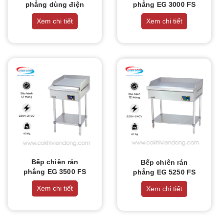
THIẾT BỊ NHÀ BẾP CAO CẤP
phẳng dùng điện
phẳng EG 3000 FS
EG 5250
Xem chi tiết
Xem chi tiết
MÁY CHẾ BIẾN THỰC PHẨM
MÁY CHẾ BIẾN NÔNG SẢN
THIẾT BỊ LÀM ĐỒ ĂN NHANH
THIẾT BỊ LÀM BÁNH
MÁY ĐÓNG GÓI THỰC PHẨM
THIẾT BỊ LẠNH
Bếp chiên rán
Bếp chiên rán
phẳng EG 3500 FS
phẳng EG 5250 FS
THIẾT BỊ BẾP CÔNG NGHIỆP
Xem chi tiết
Xem chi tiết
UNCATEGORIZED