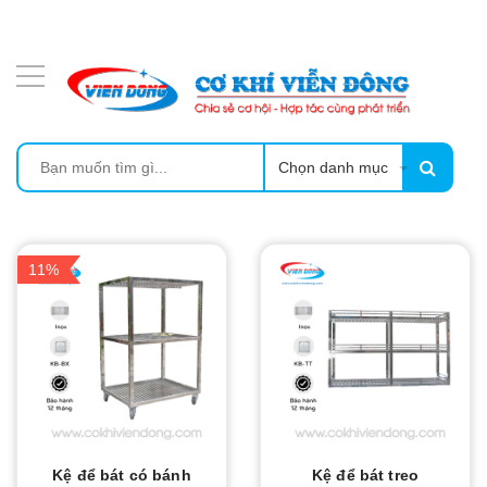
DANH MỤC SẢN PHẨM
MÁY ÉP MÍA TẠO BỌT
MÁY RỬA BÁT SIÊU ÂM
Chọn danh mục
TỦ SẤY
LÒ SẤY
11%
MÁY SẤY THỰC PHẨM CÔNG NGHIỆP
CẨM NANG
THIẾT BỊ NHÀ BẾP
Kệ để bát có bánh
Kệ để bát treo