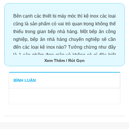
Bên cạnh các thiết bị máy móc thì kệ inox các loại
cũng là sản phẩm có vai trò quan trọng không thể
thiếu trong gian bếp nhà hàng. Một bếp ăn công
nghiệp, bếp ăn nhà hàng chuyên nghiệp sẽ cần
đến các loại kệ inox nào? Tưởng chừng như đây
là 1 sản phẩm đơn giản và không có gì đặc biệt
Xem Thêm / Rút Gọn
nhưng hiểu rõ về các loại kệ inox sẽ giúp bạn
chuẩn bị kĩ và đầy đủ hơn nếu đang muốn set up
bếp nhà hàng.
BÌNH LUẬN