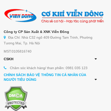
Công ty CP Sản Xuất & XNK Viễn Đông
Kệ inox các loại Viễn Đông có gì đặc biệt?
Địa Chỉ: Nhà C32 ngõ 409 Đường Tam Trinh, Phường
Viễn Đông là đơn vị hàng đầu trong lĩnh vực cung
Tương Mai, Tp. Hà Nội
cấp máy chế biến thực phẩm. Đồng thời, công ty
MST:0105816740
cũng đang mở rộng về lĩnh vực bếp nhà hàng.
CSKH
Công ty hiện đã và đang hỗ trợ tư vấn, thiết kế và
Chăm sóc khách hàng/ than phiền: 0981 035 123
thi công một số dự án bếp nhà hàng dưới đây:
CHÍNH SÁCH BẢO VỆ THÔNG TIN CÁ NHÂN CỦA
Kệ inox nhà hàng do Viễn Đông cung cấp sẽ có
NGƯỜI TIÊU DÙNG
một số đặc điểm sau:
- Kệ inox là sản phẩm đặt hàng theo yêu cầu. Vì
vậy sản phẩm không có kích thước chuẩn mà
hoàn toàn phụ thuộc vào khách hàng.