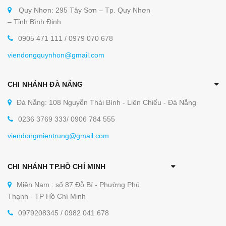
Quy Nhơn: 295 Tây Sơn – Tp. Quy Nhơn
– Tỉnh Bình Định
0905 471 111 / 0979 070 678
viendongquynhon@gmail.com
CHI NHÁNH ĐÀ NẴNG
Tùy theo nhu cầu sử dụng mà các kệ sẽ có kích
Đà Nẵng: 108 Nguyễn Thái Bình - Liên Chiểu - Đà Nẵng
thước và hình dáng khác nhau. Dưới đây,
0236 3769 333/ 0906 784 555
cokhiviendong.com
sẽ giới thiệu đến quý khách
viendongmientrung@gmail.com
hàng một số mẫu kệ inox cần thiết trong các bếp
ăn công nghiệp.
CHI NHÁNH TP.HỒ CHÍ MINH
Tổng hợp một số mẫu kệ inox các loại tại
Miền Nam : số 87 Đỗ Bí - Phường Phú
Viễn Đông
Thạnh - TP Hồ Chí Minh
1. Kệ để bát có bánh xe
0979208345 / 0982 041 678
Đây là sản phẩm được thiết kế để di chuyển số