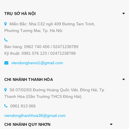
- Sản phẩm được làm hoàn toàn bằng inox 304
TRỤ SỞ HÀ NỘI
để tránh gỉ sét trong quá trình sử dụng đồng thời
có độ bền cao. Tuy nhiên nếu muốn giảm chi phí
Miền Bắc: Nhà C32 ngõ 409 Đường Tam Trinh,
đầu tư thì khách hàng có thể tham khảo kệ bếp
Phường Tương Mai, Tp. Hà Nội
được làm từ chất liệu inox 201.
Bán hàng: 0962 740 456 / 02471238789
Kỹ thuật: 0981 076 123 / 02471238788
viendonghanoi1@gmail.com
CHI NHÁNH THANH HÓA
Số 07/02/03 Đường Hoàng Quốc Việt, Đông Hải, Tp
Thanh Hóa (Gần Trường THCS Đông Hải)
0961 813 066
viendongthanhhoa36@gmail.com
CHI NHÁNH QUY NHƠN