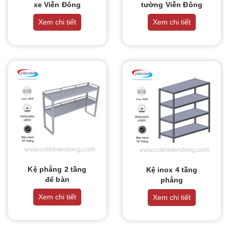
THIẾT BỊ NHÀ BẾP CAO CẤP
xe Viễn Đông
tường Viễn Đông
Xem chi tiết
Xem chi tiết
MÁY CHẾ BIẾN THỰC PHẨM
MÁY CHẾ BIẾN NÔNG SẢN
THIẾT BỊ LÀM ĐỒ ĂN NHANH
THIẾT BỊ LÀM BÁNH
MÁY ĐÓNG GÓI THỰC PHẨM
THIẾT BỊ LẠNH
Kệ phẳng 2 tầng
Kệ inox 4 tầng
để bàn
phẳng
THIẾT BỊ BẾP CÔNG NGHIỆP
Xem chi tiết
Xem chi tiết
UNCATEGORIZED