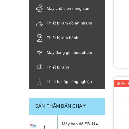
THIẾT BỊ NHÀ BẾP CAO CẤP
Máy chế biến nông sản
MÁY CHẾ BIẾN THỰC PHẨM
Thiết bị làm đồ ăn nhanh
MÁY CHẾ BIẾN NÔNG SẢN
Thiết bị làm bánh
THIẾT BỊ LÀM ĐỒ ĂN NHANH
Máy đóng gói thực phẩm
THIẾT BỊ LÀM BÁNH
Thiết bị lạnh
MÁY ĐÓNG GÓI THỰC PHẨM
Thiết bị bếp công nghiệp
30%
THIẾT BỊ LẠNH
SẢN PHẨM BÁN CHẠY
THIẾT BỊ BẾP CÔNG NGHIỆP
Máy bào đá SB-114
UNCATEGORIZED