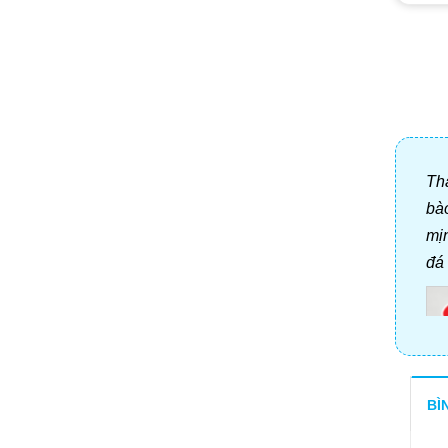
Tha
bà
mị
đá 
BÌ