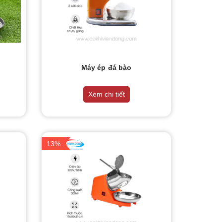
Máy ép đá bào
Xem chi tiết
13%