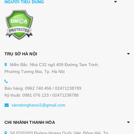
NGƯỜI TIÊU DÙNG
Cần làm gì để setup bếp
n
hà
hàng? Quy trình
setup bếp nhà hàng
Lựa chọn đơn vị thi công tốt cho nhà hàng của
bạn
Báo giá cơ bản thiết bị bếp nhà hàng
Hệ thống bếp cangtin cần gì
TRỤ SỞ HÀ NỘI
Mô hình bếp nhà hàng chuyên dụng, máy móc
Miền Bắc: Nhà C32 ngõ 409 Đường Tam Trinh,
cần thiết
Phường Tương Mai, Tp. Hà Nội
Tham khảo mẫu bếp nhà hàng Cafe AROMA
Bán hàng: 0962 740 456 / 02471238789
(TP.HCM):
Kỹ thuật: 0981 076 123 / 02471238788
viendonghanoi1@gmail.com
CHI NHÁNH THANH HÓA
Số 07/02/03 Đường Hoàng Quốc Việt, Đông Hải, Tp