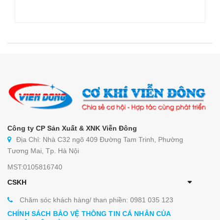
Tham khảo:
Thanh nhiệt - điện trở - linh kiện hỗ trợ gia nhiệt
Viễn Đông kính báo đến quý khách hàng các địa
chỉ chính thức của Viễn Đông:
Hà Nội
: Số C32 Ngõ 409 Đường Tam Trinh,
Công ty CP Sản Xuất & XNK Viễn Đông
Địa Chỉ: Nhà C32 ngõ 409 Đường Tam Trinh, Phường
Quận Hoàng Mai, Tp. Hà Nội
Tương Mai, Tp. Hà Nội
Đà Nẵng
: 108 Nguyễn Thái Bình, Liên Chiểu,
MST:0105816740
TP. Đà Nẵng.
CSKH
Hồ Chí Minh
: Số 299/8D Đường Lý Thường
Kiệt, Phường 15, Quận 11, Tp. HCM.
Chăm sóc khách hàng/ than phiền: 0981 035 123
CHÍNH SÁCH BẢO VỆ THÔNG TIN CÁ NHÂN CỦA
Tin tức liên quan: