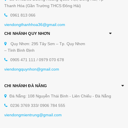
Thanh Hóa (Gần Trường THCS Đông Hải)
0961 813 066
viendongthanhhoa36@gmail.com
Thiết bị bếp công nghiệp, bếp nhà hàng Ở viễn
CHI NHÁNH QUY NHƠN
đông có điểm gì khiến các khách hàng trong
Quy Nhơn: 295 Tây Sơn – Tp. Quy Nhơn
và ngoài nước tin tưởng?
– Tỉnh Bình Định
Là nhà sản xuất hàng đầu với dây truyền máy
0905 471 111 / 0979 070 678
móc hiện đại, khép kín, đạt tiêu chuẩn chất
viendongquynhon@gmail.com
lượng, cho ra những sản phẩm với độ chính xác
và chất lượng cao nhất.
CHI NHÁNH ĐÀ NẴNG
Cam kết bán hàng chính hãng, do Viễn Đông
Đà Nẵng: 108 Nguyễn Thái Bình - Liên Chiểu - Đà Nẵng
sản xuất hoặc có xuất xứ nguồn gốc rõ ràng
0236 3769 333/ 0906 784 555
Mẫu mã đa dạng, giá thành hợp lý
Chuyển giao công nghệ đối với sản phẩm nào
viendongmientrung@gmail.com
yêu cầu kỹ thuật khi sử dụng.