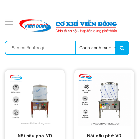
DANH MỤC SẢN PHẨM
MÁY ÉP MÍA TẠO BỌT
MÁY RỬA BÁT SIÊU ÂM
Chọn danh mục
TỦ SẤY
LÒ SẤY
MÁY SẤY THỰC PHẨM CÔNG NGHIỆP
CẨM NANG
THIẾT BỊ NHÀ BẾP
Nồi nấu phở VD
Nồi nấu phở VD