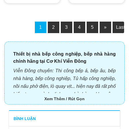
1
2
3
4
5
»
Last
Thiết bị nhà bếp công nghiệp, bếp nhà hàng
chính hãng tại Cơ Khí Viễn Đông
Viễn Đông chuyên: Thi công bếp á, bếp âu, bếp
nhà hàng, bếp công nghiệp,
Tủ hấp công nghiệp
,
nồi nấu phở điện
,
lò quay vịt
... hiện nay đã rất phổ
biến trong ngành dịch vụ nhà hàng, khu công
Xem Thêm / Rút Gọn
nghiệp, quán ăn nhanh tại Việt Nam. Dòng máy
móc công nghiệp này giúp rút ngắn rất nhiều thời
gian cùng các công đoạn trong nhà bếp.
BÌNH LUẬN