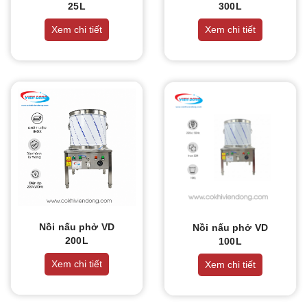
THIẾT BỊ NHÀ BẾP CAO CẤP
25L
300L
Xem chi tiết
Xem chi tiết
MÁY CHẾ BIẾN THỰC PHẨM
MÁY CHẾ BIẾN NÔNG SẢN
THIẾT BỊ LÀM ĐỒ ĂN NHANH
THIẾT BỊ LÀM BÁNH
MÁY ĐÓNG GÓI THỰC PHẨM
THIẾT BỊ LẠNH
Nồi nấu phở VD
Nồi nấu phở VD
200L
100L
THIẾT BỊ BẾP CÔNG NGHIỆP
Xem chi tiết
Xem chi tiết
UNCATEGORIZED