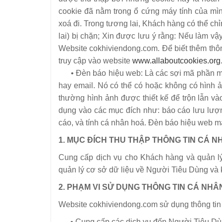
cookie đã nằm trong ổ cứng máy tính của mìn
xoá đi. Trong tương lai, Khách hàng có thể ch
lai) bị chặn; Xin được lưu ý rằng: Nếu làm v
Website cokhiviendong.com. Để biết thêm thô
truy cập vào website
www.allaboutcookies.org
• Đèn báo hiệu web: Là các sợi mã phần mềm
hay email. Nó có thể có hoặc không có hình ản
thường hình ảnh được thiết kế để trộn lẫn
dụng vào các mục đích như: báo cáo lưu lượng 
cáo, và tính cá nhân hoá. Đèn báo hiệu web mà
1. MỤC ĐÍCH THU THẬP THÔNG TIN CÁ 
Cung cấp dịch vụ cho Khách hàng và quản l
quản lý cơ sở dữ liệu về Người Tiêu Dùng và kị
2. PHẠM VI SỬ DỤNG THÔNG TIN CÁ NHÂ
Website cokhiviendong.com sử dụng thông tin
• Cung cấp các dịch vụ đến Người Tiêu Dù