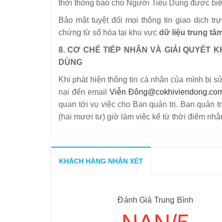
thời thông báo cho Người Tiêu Dùng được biết
Bảo mật tuyệt đối mọi thông tin giao dịch 
chứng từ số hóa tại khu vực
dữ liệu trung tâ
8. CƠ CHẾ TIẾP NHẬN VÀ GIẢI QUYẾT K
DÙNG
Khi phát hiện thông tin cá nhân của mình bị
nại đến email
Viễn Đô
ng@cokhiviendong.co
quan tới vụ việc cho Ban quản trị. Ban quản tr
(hai mươi tư) giờ làm việc kể từ thời điểm nh
KHÁCH HÀNG NHẬN XÉT
Đánh Giá Trung Bình