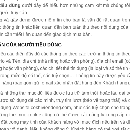
tiêu dùng
dưới đây để hiểu hơn những cam kết mà chúng tôi
gười truy cập.
g và gây dựng được niềm tin cho bạn là vấn đề rất quan trọn
ác thông tin khác liên quan đến bạn tuân thủ theo nội dung của
in cần thiết liên quan đến giao dịch mua bán.
ÂN CỦA NGƯỜI TIÊU DÙNG
cầu điền đầy đủ các thông tin theo các trường thông tin th
 và Tên, địa chỉ (nhà riêng hoặc văn phòng), địa chỉ email (c
g hoặc văn phòng), các chi tiết thẻ tín dụng (là loại và số thẻ tín
trong mức độ có thể, các tuỳ chọn… Thông tin này được yêu câ
ch hàng (bao gồm gửi email xác nhận đặt hàng đến Khách hàng).
 những thư mục dữ liệu được lưu trữ tạm thời hoặc lâu dài tr
 sử dụng để xác minh, truy tìm lượt (bảo vệ trạng thái) và d
 sử dụng Website cokhiviendong.com, như các tuỳ chọn cho tra
Những thư mục cookie cũng có thể được các công ty cung cấp d
ặt trong máy tính của Khách hàng với mục đích nêu trên và dữ
toàn vô danh. Nếu không đồng ý, Khách hàng có thể xoá tất 