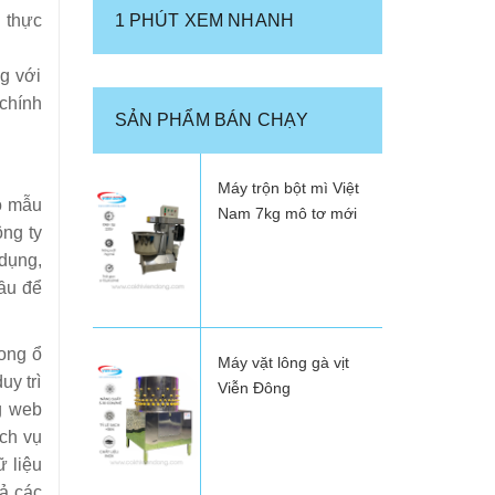
 thực
1 PHÚT XEM NHANH
g với
 chính
SẢN PHẨM BÁN CHẠY
Máy trộn bột mì Việt
eo mẫu
Nam 7kg mô tơ mới
ông ty
 dụng,
̀u để
ong ổ
Máy vặt lông gà vịt
uy trì
Viễn Đông
ng web
ịch vụ
 liệu
cả các