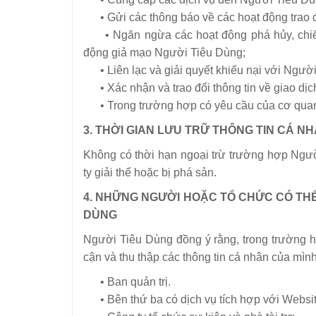
• Gửi các thông báo về các hoạt động trao đ
• Ngăn ngừa các hoạt động phá hủy, chiếm
động giả mạo Người Tiêu Dùng;
• Liên lạc và giải quyết khiếu nại với Ngườ
• Xác nhận và trao đổi thông tin về giao dịc
• Trong trường hợp có yêu cầu của cơ quan
3. THỜI GIAN LƯU TRỮ THÔNG TIN CÁ N
Không có thời hạn ngoại trừ trường hợp Ngườ
ty giải thể hoặc bị phá sản.
4. NHỮNG NGƯỜI HOẶC TỔ CHỨC CÓ THỂ
DÙNG
Người Tiêu Dùng đồng ý rằng, trong trường h
cận và thu thập các thông tin cá nhân của mìn
• Ban quản trị.
• Bên thứ ba có dịch vụ tích hợp với Websi