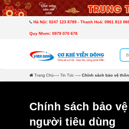
DANH MỤC SẢN PHẨM
MÁY ÉP MÍA TẠO BỌT
Hà Nội: 0247 123 8789 - Thanh Hoá: 0961 813 066
Quy Nhơn: 0979 070 678
MÁY RỬA BÁT SIÊU ÂM
TỦ SẤY
LÒ SẤY
Trang Chủ
—›
Tin Tức
—›
Chính sách bảo vệ thôn
MÁY SẤY THỰC PHẨM CÔNG NGHIỆP
CẨM NANG
Chính sách bảo vệ
THIẾT BỊ NHÀ BẾP
người tiêu dùng