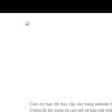
THIẾT BỊ NHÀ BẾP CAO CẤP
MÁY CHẾ BIẾN THỰC PHẨM
MÁY CHẾ BIẾN NÔNG SẢN
THIẾT BỊ LÀM ĐỒ ĂN NHANH
THIẾT BỊ LÀM BÁNH
MÁY ĐÓNG GÓI THỰC PHẨM
THIẾT BỊ LẠNH
THIẾT BỊ BẾP CÔNG NGHIỆP
Cảm ơn bạn đã truy cập vào trang website
UNCATEGORIZED
Chúng tôi tôn trọng và cam kết sẽ bảo mật nhữ