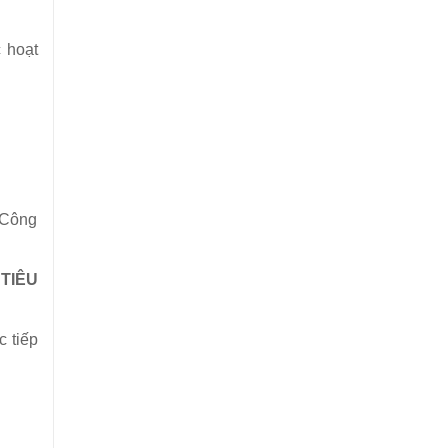
 hoạt
 Công
TIÊU
 tiếp