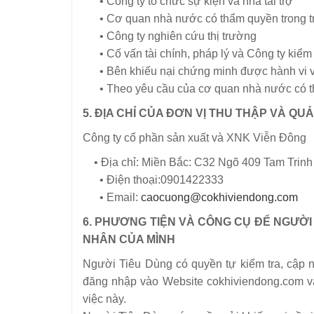
• Công ty tổ chức sự kiện và nhà tài trợ
• Cơ quan nhà nước có thẩm quyền trong trư
• Công ty nghiên cứu thị trường
• Cố vấn tài chính, pháp lý và Công ty kiểm
• Bên khiếu nại chứng minh được hành vi v
• Theo yêu cầu của cơ quan nhà nước có 
5. ĐỊA CHỈ CỦA ĐƠN VỊ THU THẬP VÀ QU
Công ty cổ phần sản xuất và XNK Viễn Đông
• Địa chỉ: Miền Bắc: C32 Ngõ 409 Tam Trinh
• Điện thoại:0901422333
• Email:
caocuong@cokhiviendong.com
6. PHƯƠNG TIỆN VÀ CÔNG CỤ ĐỂ NGƯỜI 
NHÂN CỦA MÌNH
Người Tiêu Dùng có quyền tự kiểm tra, cập n
đăng nhập vào Website cokhiviendong.com và
việc này.