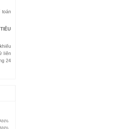
 toán
 TIÊU
khiếu
́ liên
̀ng 24
AN%
AN%