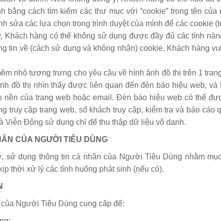
h bằng cách tìm kiếm các thư mục với “cookie” trong tên của
ỉnh sửa các lựa chọn trong trình duyệt của mình để các cookie 
ậy, Khách hàng có thể không sử dụng được đầy đủ các tính nă
ng tin về (cách sử dụng và không nhận) cookie, Khách hàng vu
.
 nhỏ tượng trưng cho yêu cầu về hình ảnh đồ thị trên 1 tra
h đồ thị nhìn thấy được liên quan đến đèn báo hiệu web, và
 vào nền của trang web hoặc email. Đèn báo hiệu web có thể đ
truy cập trang web, số khách truy cập, kiểm tra và báo cáo
 Viễn Đông sử dụng chỉ để thu thập dữ liệu vô danh.
NHÂN CỦA NGƯỜI TIÊU DÙNG
ý, sử dụng thông tin cá nhân của Người Tiêu Dùng nhằm mục
p thời xử lý các tình huống phát sinh (nếu có).
N
 của Người Tiêu Dùng cung cấp để:
ng;