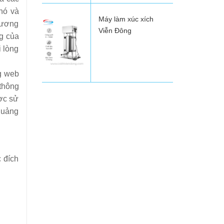
 nó và
Máy làm xúc xích
(tương
Viễn Đông
ng của
i lòng
ng web
 thông
ược sử
 quảng
 đích