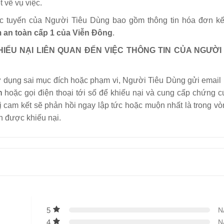
 về vụ việc.
trực tuyến của Người Tiêu Dùng bao gồm thông tin hóa đơn kế
m an toàn cấp 1 của Viễn Đông
.
HIẾU NẠI LIÊN QUAN ĐẾN VIỆC THÔNG TIN CỦA NGƯỜI
 sử dụng sai mục đích hoặc phạm vi, Người Tiêu Dùng gửi email 
m
hoặc gọi điện thoại tới số để khiếu nại và cung cấp chứng cư
ị cam kết sẽ phản hồi ngay lập tức hoặc muộn nhất là trong vo
ận được khiếu nại.
5
N
4
N