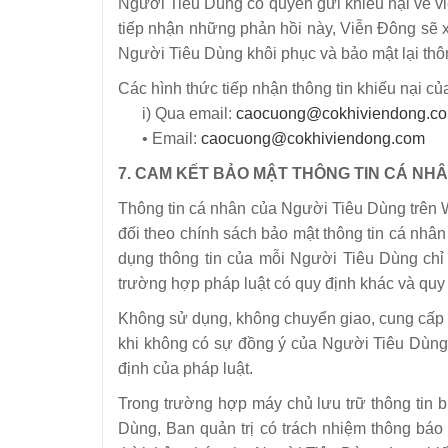
Người Tiêu Dùng có quyền gửi khiếu nại về việ
tiếp nhận những phản hồi này, Viễn Đông sẽ xá
Người Tiêu Dùng khôi phục và bảo mật lại thôn
Các hình thức tiếp nhận thông tin khiếu nại c
i) Qua email:
caocuong@cokhiviendong.c
• Email:
caocuong@cokhiviendong.com
7. CAM KẾT BẢO MẬT THÔNG TIN CÁ NH
Thông tin cá nhân của Người Tiêu Dùng trên 
đối theo chính sách bảo mật thông tin cá nhâ
dụng thông tin của mỗi Người Tiêu Dùng chỉ
trường hợp pháp luật có quy định khác và quy 
Không sử dụng, không chuyển giao, cung cấp h
khi không có sự đồng ý của Người Tiêu Dùng 
định của pháp luật.
Trong trường hợp máy chủ lưu trữ thông tin 
Dùng, Ban quản trị có trách nhiệm thông báo 