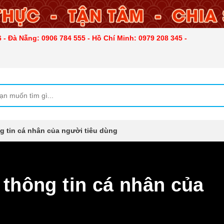
 - Đà Nẵng: 0906 784 555 - Hồ Chí Minh: 0979 208 345 -
g tin cá nhân của người tiêu dùng
 thông tin cá nhân của