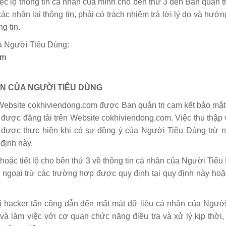
c lộ thông tin cá nhân của mình cho bên thứ 3 đến Ban quản tr
c nhận lại thông tin, phải có trách nhiệm trả lời lý do và hướ
g tin.
ủa Người Tiêu Dùng:
om
ÂN CỦA NGƯỜI TIÊU DÙNG
Website cokhiviendong.com được Ban quản trị cam kết bảo mật 
n được đăng tải trên Website cokhiviendong.com. Việc thu thập
 được thực hiện khi có sự đồng ý của Người Tiêu Dùng trừ 
định này.
oặc tiết lộ cho bên thứ 3 về thông tin cá nhân của Người Tiê
ngoại trừ các trường hợp được quy định tại quy định này hoặ
bị hacker tấn công dẫn đến mất mát dữ liệu cá nhân của Người
và làm việc với cơ quan chức năng điều tra và xử lý kịp thời