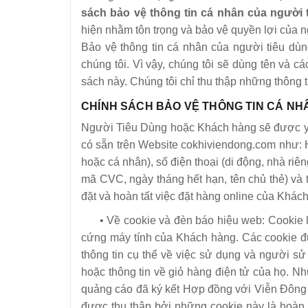
sách bảo vệ thông tin cá nhân của người 
hiện nhằm tôn trọng và bảo vệ quyền lợi của n
Bảo vệ thông tin cá nhân của người tiêu dùn
chúng tôi. Vì vậy, chúng tôi sẽ dùng tên và c
sách này. Chúng tôi chỉ thu thập những thông t
CHÍNH SÁCH BẢO VỆ THÔNG TIN CÁ NH
Người Tiêu Dùng hoặc Khách hàng sẽ được yêu 
có sẵn trên Website cokhiviendong.com như: Họ
hoặc cá nhân), số điện thoại (di động, nhà riên
mã CVC, ngày tháng hết hạn, tên chủ thẻ) và 
đặt và hoàn tất việc đặt hàng online của Khá
• Về cookie và đèn báo hiệu web: Cookie là
cứng máy tính của Khách hàng. Các cookie được
thông tin cụ thể về việc sử dụng và người
hoặc thông tin về giỏ hàng điện tử của họ. 
quảng cáo đã ký kết Hợp đồng với Viễn Đông đ
được thu thập bởi những cookie này là hoàn 