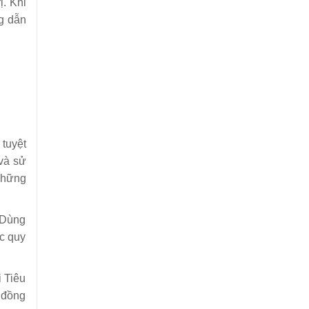
ị. Khi
ng dẫn
tuyệt
 và sử
những
u Dùng
c quy
 Tiêu
, đồng