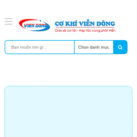
DANH MỤC SẢN PHẨM
MÁY SẤY THỰC PHẨM CÔNG NGHIỆP
MÁY ÉP MÍA TẠO BỌT
Chọn danh mục
MÁY RỬA BÁT SIÊU ÂM
TỦ SẤY
LÒ SẤY
CẨM NANG
THIẾT BỊ NHÀ BẾP