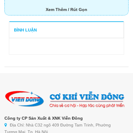
THIẾT BỊ NHÀ BẾP CAO CẤP
Xem Thêm / Rút Gọn
MÁY CHẾ BIẾN THỰC PHẨM
BÌNH LUẬN
MÁY CHẾ BIẾN NÔNG SẢN
THIẾT BỊ LÀM ĐỒ ĂN NHANH
THIẾT BỊ LÀM BÁNH
MÁY ĐÓNG GÓI THỰC PHẨM
THIẾT BỊ LẠNH
THIẾT BỊ BẾP CÔNG NGHIỆP
Công ty CP Sản Xuất & XNK Viễn Đông
Địa Chỉ: Nhà C32 ngõ 409 Đường Tam Trinh, Phường
UNCATEGORIZED
Tương Mai, Tp. Hà Nội