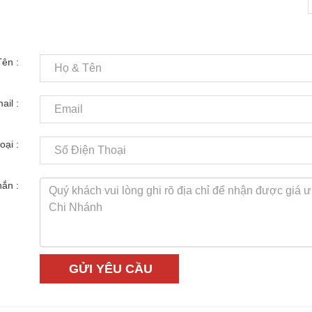
ên :
ail :
oại :
hắn :