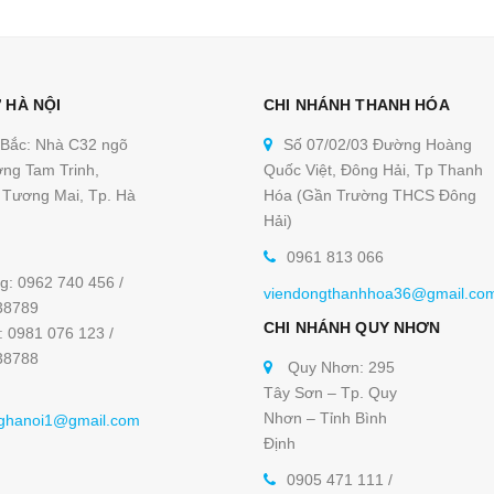
 HÀ NỘI
CHI NHÁNH THANH HÓA
 Bắc: Nhà C32 ngõ
Số 07/02/03 Đường Hoàng
ng Tam Trinh,
Quốc Việt, Đông Hải, Tp Thanh
Tương Mai, Tp. Hà
Hóa (Gần Trường THCS Đông
Hải)
0961 813 066
g: 0962 740 456 /
viendongthanhhoa36@gmail.co
38789
CHI NHÁNH QUY NHƠN
: 0981 076 123 /
38788
Quy Nhơn: 295
Tây Sơn – Tp. Quy
Nhơn – Tỉnh Bình
ghanoi1@gmail.com
Định
0905 471 111 /