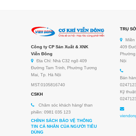
TRỤ SỞ
Miền
Công ty CP Sản Xuất & XNK
409 Đườ
Viễn Đông
Phường 
Địa Chỉ: Nhà C32 ngõ 409
Nội
Đường Tam Trinh, Phường Tương
Mai, Tp. Hà Nội
Bán hàn
MST:0105816740
024712
Kỹ thuật
CSKH
024712
Chăm sóc khách hàng/ than
phiền: 0981 035 123
viendon
CHÍNH SÁCH BẢO VỆ THÔNG
TIN CÁ NHÂN CỦA NGƯỜI TIÊU
DÙNG