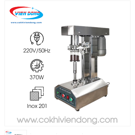
THIẾT BỊ NHÀ BẾP CAO CẤP
MÁY CHẾ BIẾN THỰC PHẨM
MÁY CHẾ BIẾN NÔNG SẢN
THIẾT BỊ LÀM ĐỒ ĂN NHANH
THIẾT BỊ LÀM BÁNH
MÁY ĐÓNG GÓI THỰC PHẨM
THIẾT BỊ LẠNH
THIẾT BỊ BẾP CÔNG NGHIỆP
UNCATEGORIZED