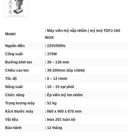
: Máy viền mý nắp nhôm ( mý lon) TDFJ-160
Model
INOX
Nguồn điện
: 220V/50Hz
Công suất
: 370W
Đường kính lon
: 39 – 130 mm
Chiều cao lon
: 39-200mm (tùy chỉnh)
Tốc độ
: 0 – 12 r/min
Năng suất
: 10 – 15 sp/ phút
Chức năng
: Ép viền mý lon nhôm
Trọng lượng máy
: 52 kg
Kích thước máy
: 660 x 400 x 870 mm
Vật liệu
: Inox 201 toàn bộ
Bảo hành
: 12 tháng