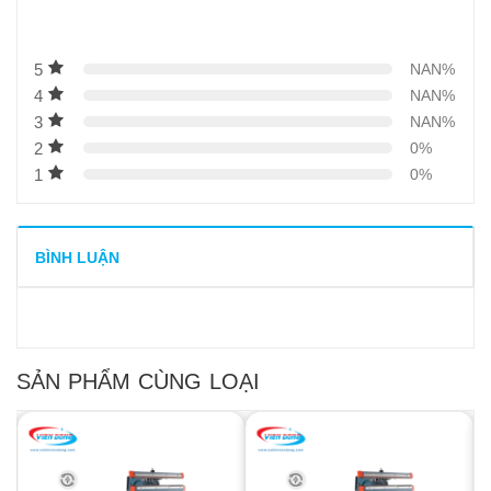
5
NAN%
4
NAN%
3
NAN%
2
0%
1
0%
BÌNH LUẬN
SẢN PHẨM CÙNG LOẠI