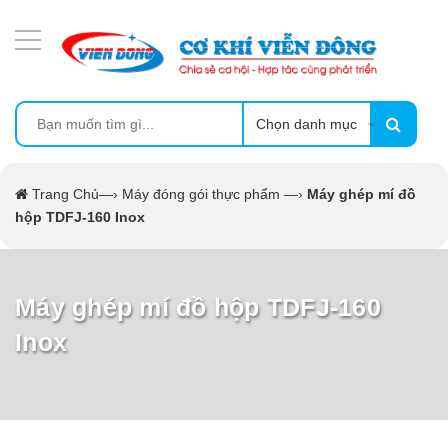
DANH MỤC SẢN PHẨM
MÁY ÉP MÍA TẠO BỌT
MÁY RỬA BÁT SIÊU ÂM
Chọn danh mục
TỦ SẤY
Trang Chủ
—›
Máy đóng gói thực phẩm
—›
Máy ghép mí đồ
hộp TDFJ-160 Inox
LÒ SẤY
MÁY SẤY THỰC PHẨM CÔNG NGHIỆP
Máy ghép mí đồ hộp TDFJ-160
Inox
CẨM NANG
THIẾT BỊ NHÀ BẾP