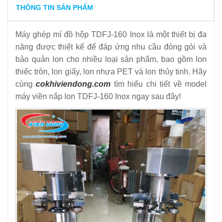
THÔNG TIN SẢN PHẨM
Máy ghép mí đồ hộp TDFJ-160 Inox là một thiết bị đa
năng được thiết kế để đáp ứng nhu cầu đóng gói và
bảo quản lon cho nhiều loại sản phẩm, bao gồm lon
thiếc tròn, lon giấy, lon nhựa PET và lon thủy tinh. Hãy
cùng
cokhiviendong.com
tìm hiểu chi tiết về model
máy viền nắp lon TDFJ-160 Inox ngay sau đây!