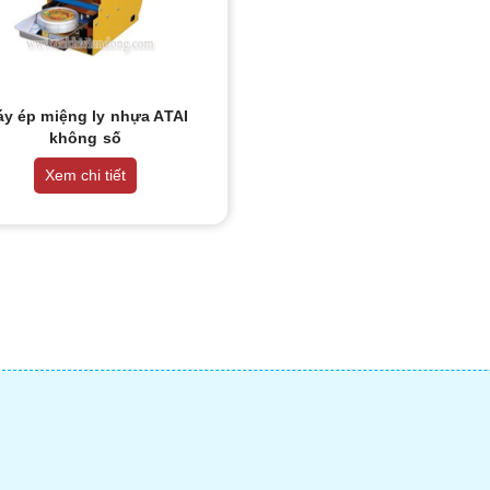
y ép miệng ly nhựa ATAI
không số
Xem chi tiết