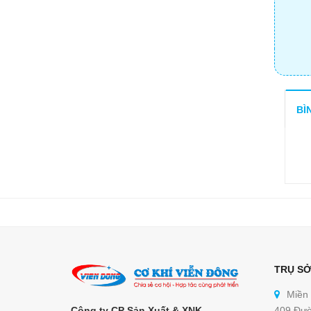
BÌ
TRỤ SỞ
Miền
Công ty CP Sản Xuất & XNK
409 Đườ