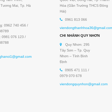
Tương Mai, Tp. Hà
Hóa (Gần Trường THCS Đông
Hải)
0961 813 066
g: 0962 740 456 /
viendongthanhhoa36@gmail.co
38789
CHI NHÁNH QUY NHƠN
: 0981 076 123 /
38788
Quy Nhơn: 295
Tây Sơn – Tp. Quy
Nhơn – Tỉnh Bình
ghanoi1@gmail.com
Định
0905 471 111 /
0979 070 678
viendongquynhon@gmail.com