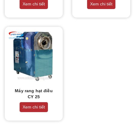
THIẾT BỊ NHÀ BẾP CAO CẤP
Xem chi tiết
Xem chi tiết
MÁY CHẾ BIẾN THỰC PHẨM
MÁY CHẾ BIẾN NÔNG SẢN
THIẾT BỊ LÀM ĐỒ ĂN NHANH
THIẾT BỊ LÀM BÁNH
MÁY ĐÓNG GÓI THỰC PHẨM
Máy rang hạt điều
CY 25
THIẾT BỊ LẠNH
Xem chi tiết
THIẾT BỊ BẾP CÔNG NGHIỆP
UNCATEGORIZED