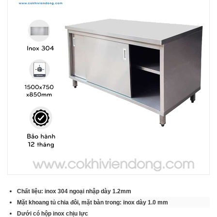
THIẾT BỊ NHÀ BẾP CAO CẤP
MÁY CHẾ BIẾN THỰC PHẨM
MÁY CHẾ BIẾN NÔNG SẢN
THIẾT BỊ LÀM ĐỒ ĂN NHANH
THIẾT BỊ LÀM BÁNH
MÁY ĐÓNG GÓI THỰC PHẨM
THIẾT BỊ LẠNH
THIẾT BỊ BẾP CÔNG NGHIỆP
Chất liệu: inox 304 ngoại nhập dày 1.2mm
Mặt khoang tủ chia đôi, mặt bàn trong: inox dày 1.0 mm
UNCATEGORIZED
Dưới có hộp inox chịu lực