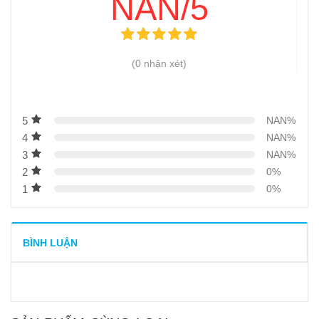
NAN/5
(0 nhận xét)
5
NAN%
4
NAN%
3
NAN%
2
0%
1
0%
BÌNH LUẬN