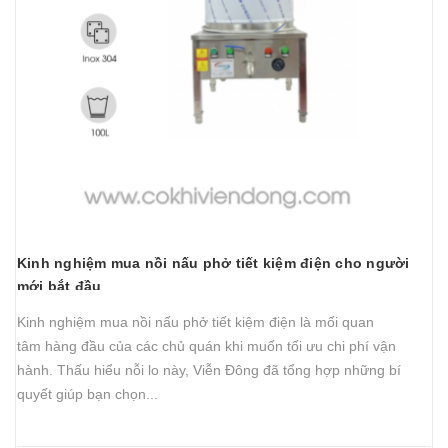
THIẾT BỊ NHÀ BẾP CAO CẤP
MÁY CHẾ BIẾN THỰC PHẨM
MÁY CHẾ BIẾN NÔNG SẢN
THIẾT BỊ LÀM ĐỒ ĂN NHANH
THIẾT BỊ LÀM BÁNH
Kinh nghiệm mua nồi nấu phở tiết kiệm điện cho người
MÁY ĐÓNG GÓI THỰC PHẨM
mới bắt đầu
Kinh nghiệm mua nồi nấu phở tiết kiệm điện là mối quan
THIẾT BỊ LẠNH
tâm hàng đầu của các chủ quán khi muốn tối ưu chi phí vận
hành. Thấu hiểu nỗi lo này, Viễn Đông đã tổng hợp những bí
THIẾT BỊ BẾP CÔNG NGHIỆP
quyết giúp bạn chọn...
UNCATEGORIZED