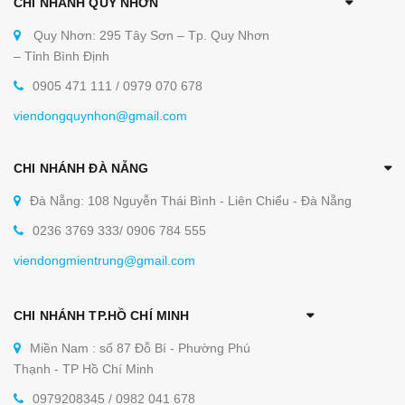
CHI NHÁNH QUY NHƠN
Quy Nhơn: 295 Tây Sơn – Tp. Quy Nhơn
– Tỉnh Bình Định
0905 471 111 / 0979 070 678
viendongquynhon@gmail.com
CHI NHÁNH ĐÀ NẴNG
Đà Nẵng: 108 Nguyễn Thái Bình - Liên Chiểu - Đà Nẵng
0236 3769 333/ 0906 784 555
viendongmientrung@gmail.com
CHI NHÁNH TP.HỒ CHÍ MINH
Miền Nam : số 87 Đỗ Bí - Phường Phú
Thạnh - TP Hồ Chí Minh
0979208345 / 0982 041 678