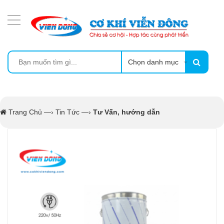
DANH MỤC SẢN PHẨM
MÁY ÉP MÍA TẠO BỌT
MÁY RỬA BÁT SIÊU ÂM
Chọn danh mục
TỦ SẤY
Trang Chủ
—›
Tin Tức
—›
Tư Vấn, hướng dẫn
LÒ SẤY
MÁY SẤY THỰC PHẨM CÔNG NGHIỆP
CẨM NANG
THIẾT BỊ NHÀ BẾP