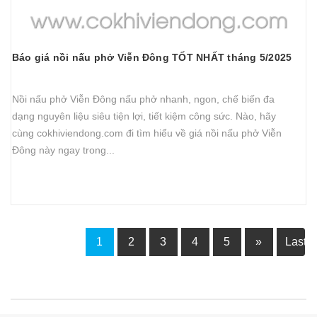
Báo giá nồi nấu phở Viễn Đông TỐT NHẤT tháng 5/2025
Nồi nấu phở Viễn Đông nấu phở nhanh, ngon, chế biến đa
dạng nguyên liệu siêu tiện lợi, tiết kiệm công sức. Nào, hãy
cùng cokhiviendong.com đi tìm hiểu về giá nồi nấu phở Viễn
Đông này ngay trong...
1
2
3
4
5
»
Last