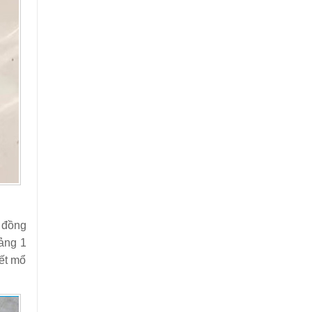
n đồng
ảng 1
iết mổ