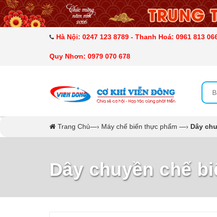
DANH MỤC SẢN PHẨM
MÁY ÉP MÍA TẠO BỌT
Hà Nội: 0247 123 8789 - Thanh Hoá: 0961 813 066
Quy Nhơn: 0979 070 678
MÁY RỬA BÁT SIÊU ÂM
TỦ SẤY
LÒ SẤY
Trang Chủ
—›
Máy chế biến thực phẩm
—›
Dây chu
MÁY SẤY THỰC PHẨM CÔNG NGHIỆP
Dây chuyền chế bi
CẨM NANG
THIẾT BỊ NHÀ BẾP