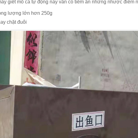
máy giết mổ cá tự động này vẫn có tiềm ẩn những nhược điểm 
trọng lượng lớn hơn 250g
hay chặt đuôi