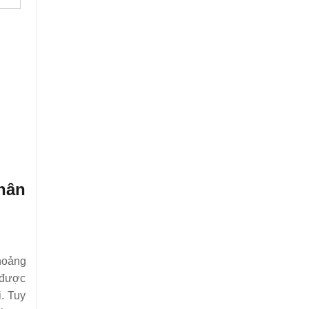
nhân
hoảng
 được
. Tuy