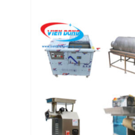
THIẾT BỊ NHÀ BẾP CAO CẤP
MÁY CHẾ BIẾN THỰC PHẨM
MÁY CHẾ BIẾN NÔNG SẢN
THIẾT BỊ LÀM ĐỒ ĂN NHANH
THIẾT BỊ LÀM BÁNH
MÁY ĐÓNG GÓI THỰC PHẨM
THIẾT BỊ LẠNH
THIẾT BỊ BẾP CÔNG NGHIỆP
UNCATEGORIZED