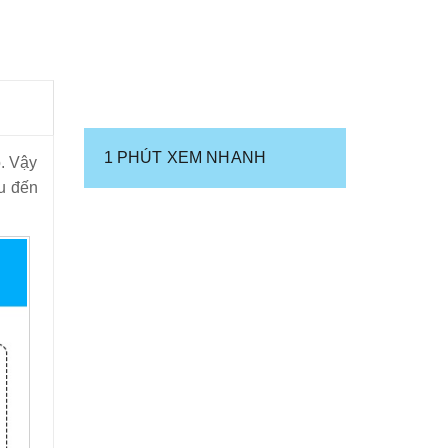
1 PHÚT XEM NHANH
. Vậy
ệu đến