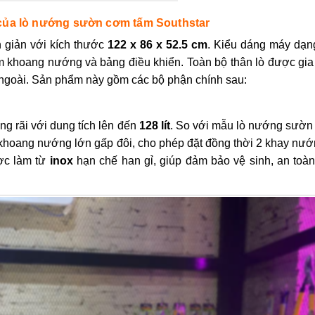
 của lò nướng sườn cơm tấm Southstar
n giản với kích thước
122 x 86 x 52.5 cm
. Kiểu dáng máy dạn
m khoang nướng và bảng điều khiển. Toàn bộ thân lò được gia
t ngoài. Sản phẩm này gồm các bộ phận chính sau:
 rãi với dung tích lên đến
128 lít
. So với mẫu lò nướng sườn
 khoang nướng lớn gấp đôi, cho phép đặt đồng thời 2 khay nướ
ợc làm từ
inox
hạn chế han gỉ, giúp đảm bảo vệ sinh, an toàn