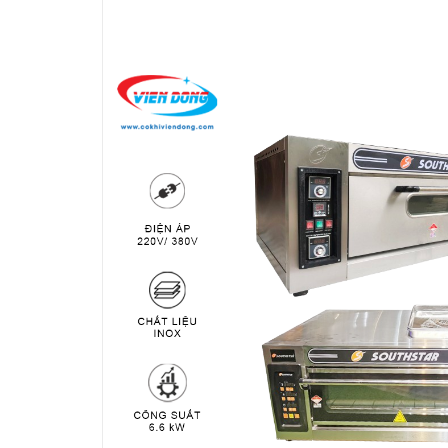
THIẾT BỊ NHÀ BẾP CAO CẤP
MÁY CHẾ BIẾN THỰC PHẨM
MÁY CHẾ BIẾN NÔNG SẢN
THIẾT BỊ LÀM ĐỒ ĂN NHANH
THIẾT BỊ LÀM BÁNH
MÁY ĐÓNG GÓI THỰC PHẨM
THIẾT BỊ LẠNH
THIẾT BỊ BẾP CÔNG NGHIỆP
UNCATEGORIZED