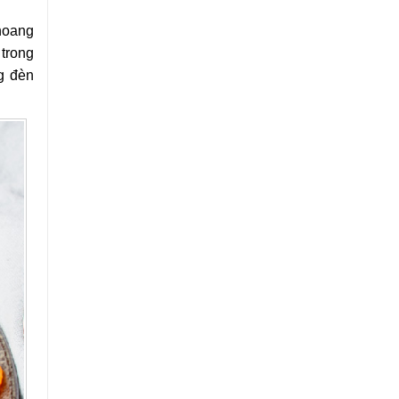
hoang
 trong
ng đèn