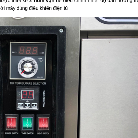
ược thiết kế
2 núm vặn
để điều chỉnh nhiệt độ dàn nướng tr
ới máy dùng điều khiển điện tử.