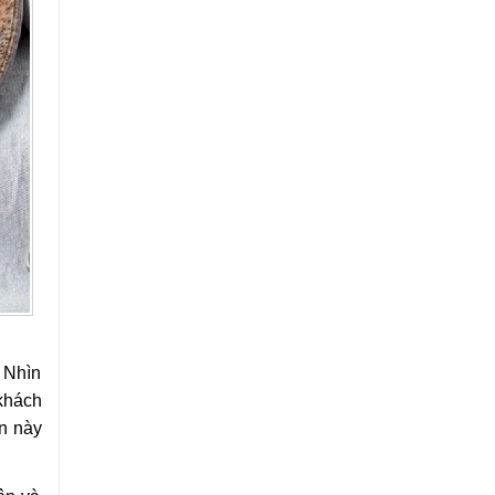
 Nhìn
khách
ận này