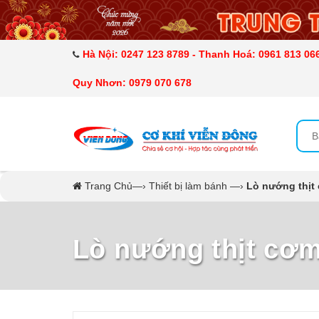
DANH MỤC SẢN PHẨM
MÁY ÉP MÍA TẠO BỌT
Hà Nội: 0247 123 8789 - Thanh Hoá: 0961 813 066
Quy Nhơn: 0979 070 678
MÁY RỬA BÁT SIÊU ÂM
TỦ SẤY
LÒ SẤY
Trang Chủ
—›
Thiết bị làm bánh
—›
Lò nướng thịt
MÁY SẤY THỰC PHẨM CÔNG NGHIỆP
Lò nướng thịt cơm
CẨM NANG
THIẾT BỊ NHÀ BẾP