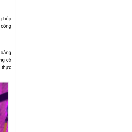
g hộp
 công
 bằng
ng có
 thực