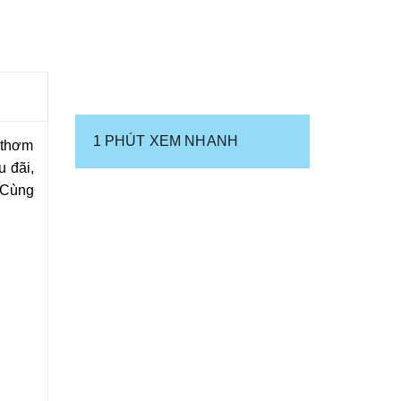
1 PHÚT XEM NHANH
 thơm
 đãi,
 Cùng