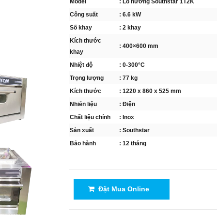
Model
: Lò nướng Southstar 1T2K
Công suất
: 6.6 kW
Số khay
: 2 khay
Kích thước
: 400×600 mm
khay
Nhiệt độ
: 0-300°C
Trọng lượng
: 77 kg
Kích thước
: 1220 x 860 x 525 mm
Nhiên liệu
: Điện
Chất liệu chính
: Inox
Sản xuất
: Southstar
Bảo hành
: 12 tháng
Đặt Mua Online