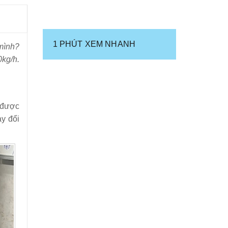
1 PHÚT XEM NHANH
mình?
kg/h.
 được
ay đổi