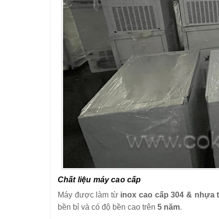
Chất liệu máy cao cấp
Máy được làm từ
inox cao cấp 304 & nhựa
bền bỉ và có độ bền cao trên
5 năm
.