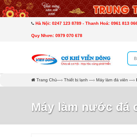
DANH MỤC SẢN PHẨM
MÁY ÉP MÍA TẠO BỌT
Hà Nội: 0247 123 8789 - Thanh Hoá: 0961 813 066
Quy Nhơn: 0979 070 678
MÁY RỬA BÁT SIÊU ÂM
TỦ SẤY
LÒ SẤY
Trang Chủ
—›
Thiết bị lạnh
—›
Máy làm đá viên
—›
MÁY SẤY THỰC PHẨM CÔNG NGHIỆP
Máy làm nước đá 
CẨM NANG
THIẾT BỊ NHÀ BẾP