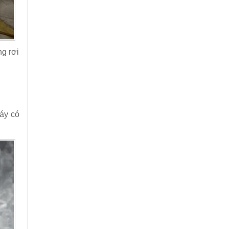
g rơi
áy có