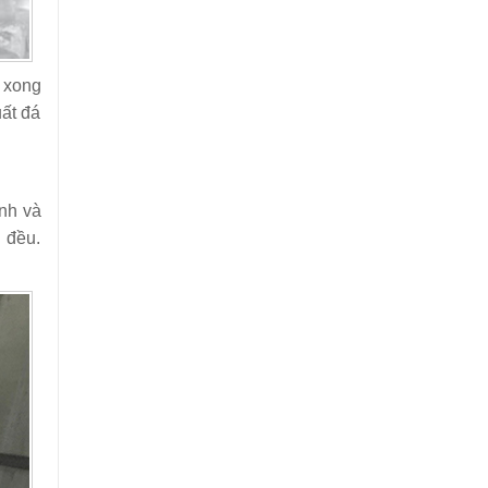
 xong
ất đá
nh và
g đều.