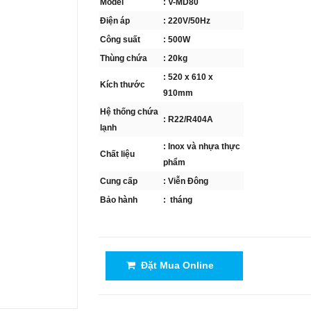
Model
: V-MD80
Điện áp
: 220V/50Hz
Công suất
: 500W
Thùng chứa
: 20kg
: 520 x 610 x
Kích thước
910mm
Hệ thống chứa
: R22/R404A
lạnh
: Inox và nhựa thực
Chất liệu
phẩm
Cung cấp
: Viễn Đông
Bảo hành
: tháng
Đặt Mua Online