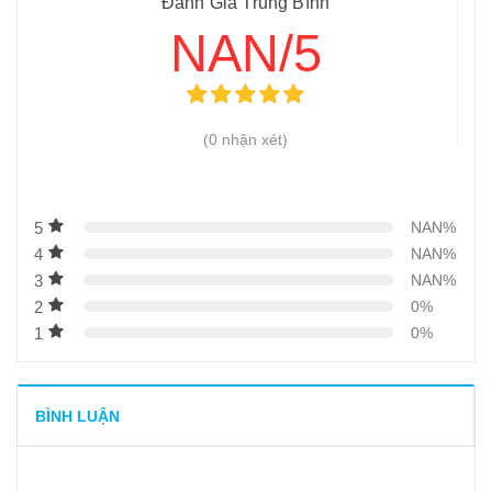
Đánh Giá Trung Bình
NAN/5
(0 nhận xét)
5
NAN%
4
NAN%
3
NAN%
2
0%
1
0%
BÌNH LUẬN