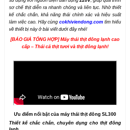
sử dụng với nguồn điện dân dụng
220V
, giúp quá trình
sơ chế thịt diễn ra nhanh chóng và liên tục. Nhờ thiết
kế chắc chắn, khả năng thái chính xác và hiệu suất
làm việc cao. Hãy cùng
cokhiviendong.com
tìm hiểu
về thiết bị này ở bài viết dưới đây nhé!
[BÁO GIÁ TỔNG HỢP] Máy thái thịt đông lạnh cao
cấp – Thái cả thịt tươi và thịt đông lạnh!
Ưu điểm nổi bật của máy thái thịt đông SL300
Thiết kế chắc chắn, chuyên dụng cho thịt đông
lạnh