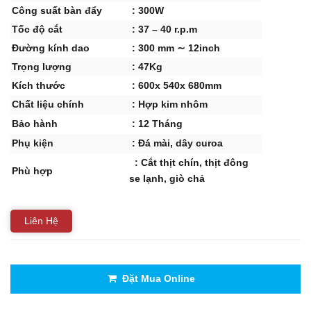
Công suất bàn đẩy
: 300W
Tốc độ cắt
: 37 – 40 r.p.m
Đường kính dao
: 300 mm ∼ 12inch
Trọng lượng
: 47Kg
Kích thước
: 600x 540x 680mm
Chất liệu chính
: Hợp kim nhôm
Bảo hành
: 12 Tháng
Phụ kiện
: Đá mài, dây curoa
: Cắt thịt chín, thịt đông
Phù hợp
se lạnh, giò chả
Liên Hệ
Đặt Mua Online