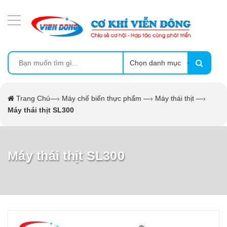
DANH MỤC SẢN PHẨM
MÁY ÉP MÍA TẠO BỌT
MÁY RỬA BÁT SIÊU ÂM
Chọn danh mục
TỦ SẤY
Trang Chủ
—›
Máy chế biến thực phẩm
—›
Máy thái thịt
—›
Máy thái thịt SL300
LÒ SẤY
MÁY SẤY THỰC PHẨM CÔNG NGHIỆP
Máy thái thịt SL300
CẨM NANG
THIẾT BỊ NHÀ BẾP