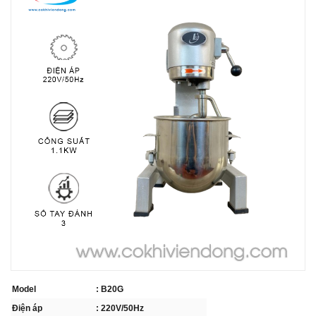
THIẾT BỊ NHÀ BẾP CAO CẤP
MÁY CHẾ BIẾN THỰC PHẨM
MÁY CHẾ BIẾN NÔNG SẢN
THIẾT BỊ LÀM ĐỒ ĂN NHANH
THIẾT BỊ LÀM BÁNH
MÁY ĐÓNG GÓI THỰC PHẨM
THIẾT BỊ LẠNH
THIẾT BỊ BẾP CÔNG NGHIỆP
Model
: B20G
UNCATEGORIZED
Điện áp
: 220V/50Hz