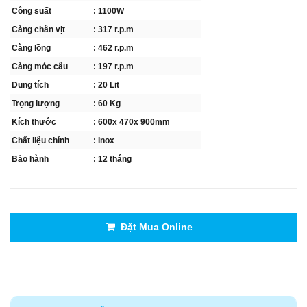
Công suất
: 1100W
Càng chân vịt
: 317 r.p.m
Càng lồng
: 462 r.p.m
Càng móc câu
: 197 r.p.m
Dung tích
: 20 Lit
Trọng lượng
: 60 Kg
Kích thước
: 600x 470x 900mm
Chất liệu chính
: Inox
Bảo hành
: 12 tháng
Đặt Mua Online