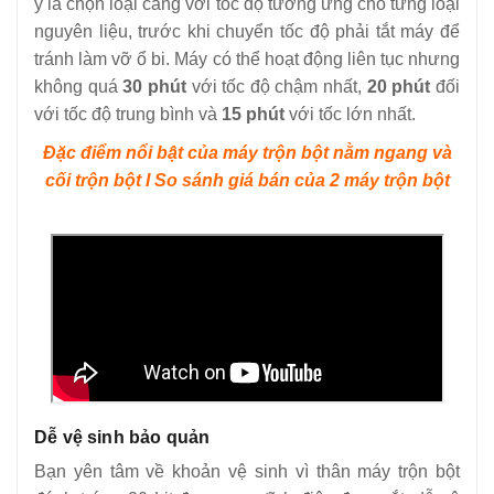
ý là chọn loại càng với tốc độ tương ứng cho từng loại
nguyên liệu, trước khi chuyển tốc độ phải tắt máy để
tránh làm vỡ ổ bi. Máy có thể hoạt động liên tục nhưng
không quá
30 phút
với tốc độ chậm nhất,
20 phút
đối
với tốc độ trung bình và
15 phút
với tốc lớn nhất.
Đặc điểm nổi bật của máy trộn bột nằm ngang và
cối trộn bột I So sánh giá bán của 2 máy trộn bột
Dễ vệ sinh bảo quản
Bạn yên tâm về khoản vệ sinh vì thân máy trộn bột