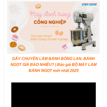
DÂY CHUYỀN LÀM BÁNH BÔNG LAN, BÁNH
NGỌT GIÁ BAO NHIÊU? | Báo giá BỘ MÁY LÀM
BÁNH NGỌT mới nhất 2025