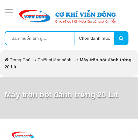
DANH MỤC SẢN PHẨM
MÁY ÉP MÍA TẠO BỌT
MÁY RỬA BÁT SIÊU ÂM
Chọn danh mục
TỦ SẤY
Trang Chủ
—›
Thiết bị làm bánh
—›
Máy trộn bột đánh trứng
20 Lit
LÒ SẤY
MÁY SẤY THỰC PHẨM CÔNG NGHIỆP
Máy trộn bột đánh trứng 20 Lit
CẨM NANG
THIẾT BỊ NHÀ BẾP