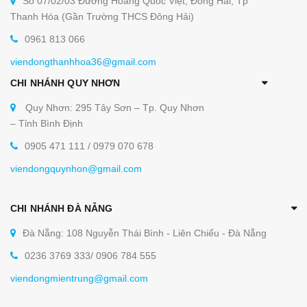
Số 07/02/03 Đường Hoàng Quốc Việt, Đông Hải, Tp
Thanh Hóa (Gần Trường THCS Đông Hải)
0961 813 066
viendongthanhhoa36@gmail.com
CHI NHÁNH QUY NHƠN
Quy Nhơn: 295 Tây Sơn – Tp. Quy Nhơn
– Tỉnh Bình Định
0905 471 111 / 0979 070 678
viendongquynhon@gmail.com
CHI NHÁNH ĐÀ NẴNG
Đà Nẵng: 108 Nguyễn Thái Bình - Liên Chiểu - Đà Nẵng
0236 3769 333/ 0906 784 555
viendongmientrung@gmail.com