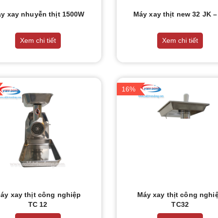
y xay nhuyễn thịt 1500W
Máy xay thịt new 32 JK –
Xem chi tiết
Xem chi tiết
16%
áy xay thịt công nghiệp
Máy xay thịt công nghi
TC 12
TC32