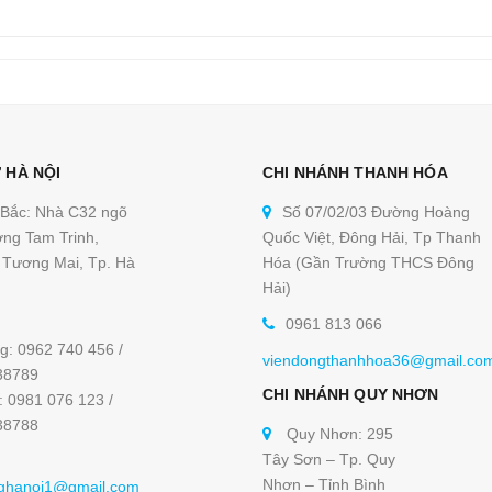
 HÀ NỘI
CHI NHÁNH THANH HÓA
 Bắc: Nhà C32 ngõ
Số 07/02/03 Đường Hoàng
ng Tam Trinh,
Quốc Việt, Đông Hải, Tp Thanh
Tương Mai, Tp. Hà
Hóa (Gần Trường THCS Đông
Hải)
0961 813 066
g: 0962 740 456 /
viendongthanhhoa36@gmail.co
38789
CHI NHÁNH QUY NHƠN
: 0981 076 123 /
38788
Quy Nhơn: 295
Tây Sơn – Tp. Quy
Nhơn – Tỉnh Bình
ghanoi1@gmail.com