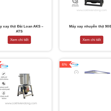
y xay thịt Đài Loan AKS –
Máy xay nhuyễn thịt 90
ATS
Xem chi tiết
Xem chi tiết
6%