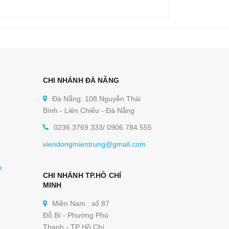
CHI NHÁNH ĐÀ NẴNG
Đà Nẵng: 108 Nguyễn Thái
Bình - Liên Chiểu - Đà Nẵng
0236 3769 333/ 0906 784 555
viendongmientrung@gmail.com
m
CHI NHÁNH TP.HỒ CHÍ
MINH
Miền Nam : số 87
Đỗ Bí - Phường Phú
Thạnh - TP Hồ Chí