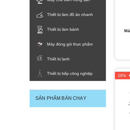
THIẾT BỊ NHÀ BẾP CAO CẤP
Thiết bị làm đồ ăn nhanh
MÁY CHẾ BIẾN THỰC PHẨM
Thiết bị làm bánh
Má
MÁY CHẾ BIẾN NÔNG SẢN
Máy đóng gói thực phẩm
THIẾT BỊ LÀM ĐỒ ĂN NHANH
Thiết bị lạnh
THIẾT BỊ LÀM BÁNH
Thiết bị bếp công nghiệp
18%
MÁY ĐÓNG GÓI THỰC PHẨM
THIẾT BỊ LẠNH
SẢN PHẨM BÁN CHẠY
THIẾT BỊ BẾP CÔNG NGHIỆP
UNCATEGORIZED