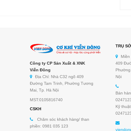
TRỤ SỞ
Miền
Công ty CP Sản Xuất & XNK
409 Đườ
Viễn Đông
Phường 
Địa Chỉ: Nhà C32 ngõ 409
Nội
Đường Tam Trinh, Phường Tương
Mai, Tp. Hà Nội
Bán hàn
MST:0105816740
024712
Kỹ thuật
CSKH
024712
Chăm sóc khách hàng/ than
phiền: 0981 035 123
viendon