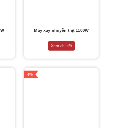
0W
Máy xay nhuyễn thịt 1100W
Xem chi tiết
4%