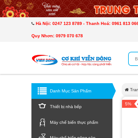
DANH MỤC SẢN PHẨM
MÁY SẤY THỰC PHẨM CÔNG NGHIỆP
Hà Nội: 0247 123 8789 - Thanh Hoá: 0961 813 066
Quy Nhơn: 0979 070 678
MÁY ÉP MÍA TẠO BỌT
MÁY RỬA BÁT SIÊU ÂM
TỦ SẤY
LÒ SẤY
Tra
Danh Mục Sản Phẩm
5%
CẨM NANG
Thiết bị nhà bếp
THIẾT BỊ NHÀ BẾP
Máy chế biến thực phẩm
Máy chế biến nông sản