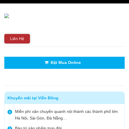
THIẾT BỊ NHÀ BẾP CAO CẤP
MÁY CHẾ BIẾN THỰC PHẨM
MÁY CHẾ BIẾN NÔNG SẢN
Liên Hệ
THIẾT BỊ LÀM ĐỒ ĂN NHANH
THIẾT BỊ LÀM BÁNH
Đặt Mua Online
MÁY ĐÓNG GÓI THỰC PHẨM
THIẾT BỊ LẠNH
Khuyến mãi tại Viễn Đông
THIẾT BỊ BẾP CÔNG NGHIỆP
Miễn phí vận chuyển quanh nội thành các thành phố lớn
1
Hà Nội, Sài Gòn, Đà Nẵng…
UNCATEGORIZED
Bảo trì sản phẩm trọn đời
2