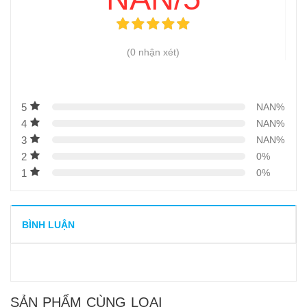
(0 nhận xét)
5
NAN%
4
NAN%
3
NAN%
2
0%
1
0%
BÌNH LUẬN
SẢN PHẨM CÙNG LOẠI