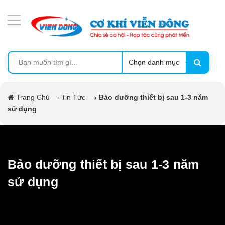
DANH MỤC SẢN PHẨM
MÁY SẤY THỰC PHẨM CÔNG NGHIỆP
MÁY ÉP MÍA TẠO BỌT
Chọn danh mục
MÁY RỬA BÁT SIÊU ÂM
Trang Chủ
—›
Tin Tức
—›
Bảo dưỡng thiết bị sau 1-3 năm
sử dụng
TỦ SẤY
LÒ SẤY
Bảo dưỡng thiết bị sau 1-3 năm
CẨM NANG
sử dụng
THIẾT BỊ NHÀ BẾP