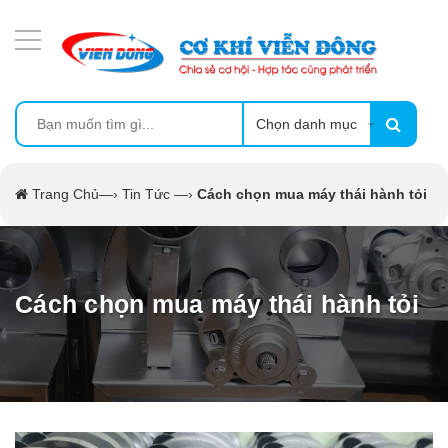
DANH MỤC SẢN PHẨM
MÁY ÉP MÍA TẠO BỌT
MÁY RỬA BÁT SIÊU ÂM
Chọn danh mục
TỦ SẤY
Trang Chủ
—›
Tin Tức
—›
Cách chọn mua máy thái hành tỏi
LÒ SẤY
MÁY SẤY THỰC PHẨM CÔNG NGHIỆP
Cách chọn mua máy thái hành tỏi
CẨM NANG
THIẾT BỊ NHÀ BẾP