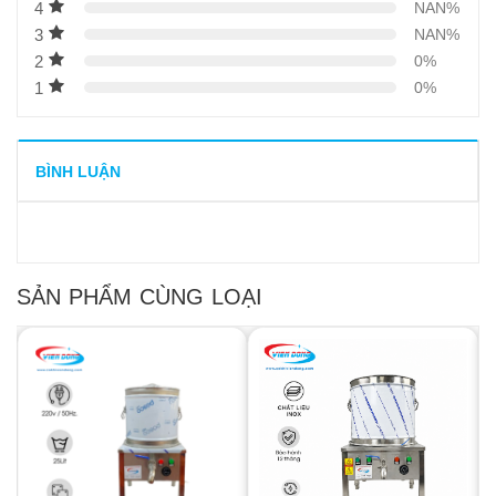
4
NAN%
3
NAN%
2
0%
1
0%
BÌNH LUẬN
SẢN PHẨM CÙNG LOẠI