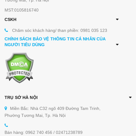
Tương Mai, Tp. Hà Nội
MST:0105816740
CSKH
Chăm sóc khách hàng/ than phiền: 0981 035 123
CHÍNH SÁCH BẢO VỆ THÔNG TIN CÁ NHÂN CỦA
NGƯỜI TIÊU DÙNG
TRỤ SỞ HÀ NỘI
Miền Bắc: Nhà C32 ngõ 409 Đường Tam Trinh,
Phường Tương Mai, Tp. Hà Nội
Bán hàng: 0962 740 456 / 02471238789