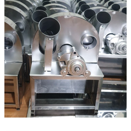
THIẾT BỊ NHÀ BẾP CAO CẤP
MÁY CHẾ BIẾN THỰC PHẨM
MÁY CHẾ BIẾN NÔNG SẢN
THIẾT BỊ LÀM ĐỒ ĂN NHANH
THIẾT BỊ LÀM BÁNH
MÁY ĐÓNG GÓI THỰC PHẨM
THIẾT BỊ LẠNH
THIẾT BỊ BẾP CÔNG NGHIỆP
UNCATEGORIZED