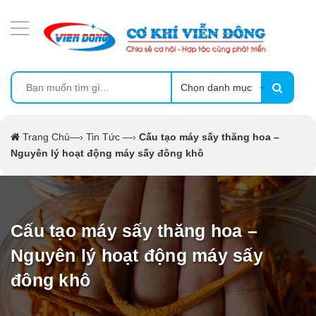
DANH MỤC SẢN PHẨM
MÁY SẤY THỰC PHẨM CÔNG NGHIỆP
MÁY ÉP MÍA TẠO BỌT
Chọn danh mục
MÁY RỬA BÁT SIÊU ÂM
Trang Chủ
—›
Tin Tức
—›
Cấu tạo máy sấy thăng hoa –
Nguyên lý hoạt động máy sấy đông khô
TỦ SẤY
LÒ SẤY
Cấu tạo máy sấy thăng hoa –
CẨM NANG
Nguyên lý hoạt động máy sấy
đông khô
THIẾT BỊ NHÀ BẾP