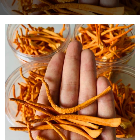
THIẾT BỊ NHÀ BẾP CAO CẤP
MÁY CHẾ BIẾN THỰC PHẨM
MÁY CHẾ BIẾN NÔNG SẢN
THIẾT BỊ LÀM ĐỒ ĂN NHANH
THIẾT BỊ LÀM BÁNH
MÁY ĐÓNG GÓI THỰC PHẨM
THIẾT BỊ LẠNH
THIẾT BỊ BẾP CÔNG NGHIỆP
UNCATEGORIZED