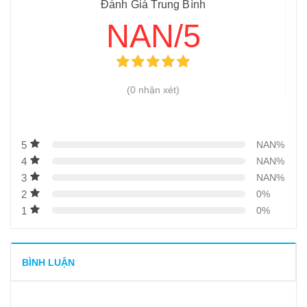
Đánh Giá Trung Bình
NAN/5
(0 nhận xét)
5
NAN%
4
NAN%
3
NAN%
2
0%
1
0%
BÌNH LUẬN