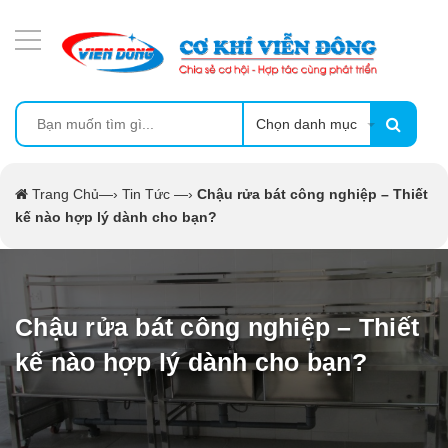
DANH MỤC SẢN PHẨM
MÁY ÉP MÍA TẠO BỌT
MÁY RỬA BÁT SIÊU ÂM
Chọn danh mục
TỦ SẤY
Trang Chủ
—›
Tin Tức
—›
Chậu rửa bát công nghiệp – Thiết
kế nào hợp lý dành cho bạn?
LÒ SẤY
MÁY SẤY THỰC PHẨM CÔNG NGHIỆP
Chậu rửa bát công nghiệp – Thiết
CẨM NANG
kế nào hợp lý dành cho bạn?
THIẾT BỊ NHÀ BẾP