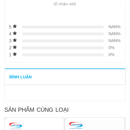
(0 nhận xét)
5
NAN%
4
NAN%
3
NAN%
2
0%
1
0%
BÌNH LUẬN
SẢN PHẨM CÙNG LOẠI