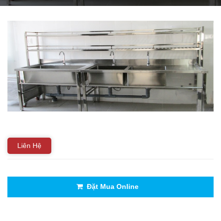
THIẾT BỊ NHÀ BẾP CAO CẤP
MÁY CHẾ BIẾN THỰC PHẨM
MÁY CHẾ BIẾN NÔNG SẢN
THIẾT BỊ LÀM ĐỒ ĂN NHANH
THIẾT BỊ LÀM BÁNH
MÁY ĐÓNG GÓI THỰC PHẨM
Liên Hệ
THIẾT BỊ LẠNH
THIẾT BỊ BẾP CÔNG NGHIỆP
Đặt Mua Online
UNCATEGORIZED