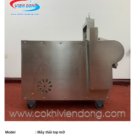
THIẾT BỊ NHÀ BẾP CAO CẤP
MÁY CHẾ BIẾN THỰC PHẨM
MÁY CHẾ BIẾN NÔNG SẢN
THIẾT BỊ LÀM ĐỒ ĂN NHANH
THIẾT BỊ LÀM BÁNH
MÁY ĐÓNG GÓI THỰC PHẨM
THIẾT BỊ LẠNH
THIẾT BỊ BẾP CÔNG NGHIỆP
UNCATEGORIZED
Model
: Máy thái top mỡ