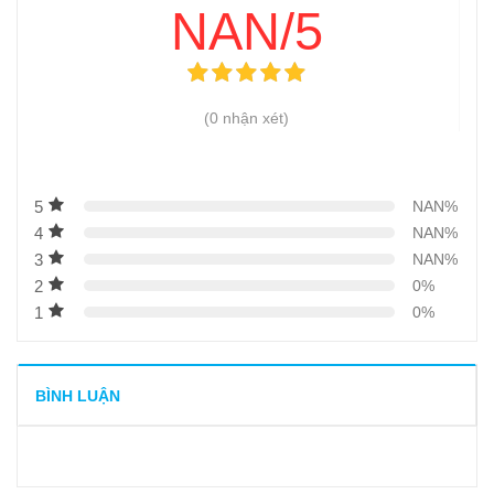
NAN/5
(0 nhận xét)
5
NAN%
4
NAN%
3
NAN%
2
0%
1
0%
BÌNH LUẬN