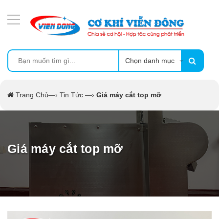
DANH MỤC SẢN PHẨM
MÁY ÉP MÍA TẠO BỌT
MÁY RỬA BÁT SIÊU ÂM
Chọn danh mục
TỦ SẤY
Trang Chủ
—›
Tin Tức
—›
Giá máy cắt top mỡ
LÒ SẤY
MÁY SẤY THỰC PHẨM CÔNG NGHIỆP
Giá máy cắt top mỡ
CẨM NANG
THIẾT BỊ NHÀ BẾP