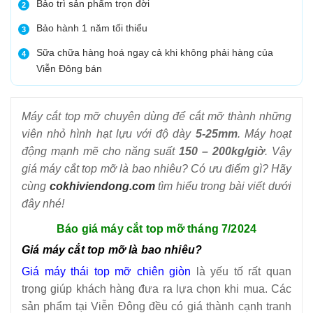
Bảo trì sản phẩm trọn đời
2
Bảo hành 1 năm tối thiểu
3
Sữa chữa hàng hoá ngay cả khi không phải hàng của
4
Viễn Đông bán
Máy cắt top mỡ chuyên dùng để cắt mỡ thành những
viên nhỏ hình hạt lựu với độ dày
5-25mm
. Máy hoạt
động mạnh mẽ cho năng suất
150 – 200kg/giờ
. Vậy
giá máy cắt top mỡ là bao nhiêu? Có ưu điểm gì? Hãy
cùng
cokhiviendong.com
tìm hiểu trong bài viết dưới
đây nhé!
Báo giá máy cắt top mỡ tháng 7/2024
Giá máy cắt top mỡ là bao nhiêu?
Giá máy thái top mỡ chiên giòn
là yếu tố rất quan
trọng giúp khách hàng đưa ra lựa chọn khi mua. Các
sản phẩm tại Viễn Đông đều có giá thành cạnh tranh