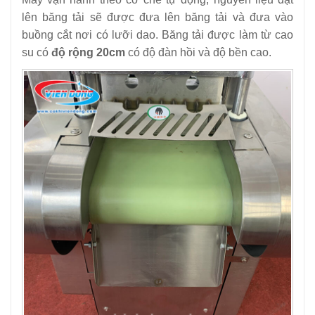
lên băng tải sẽ được đưa lên băng tải và đưa vào
buồng cắt nơi có lưỡi dao. Băng tải được làm từ cao
su có
độ rộng 20cm
có độ đàn hồi và độ bền cao.