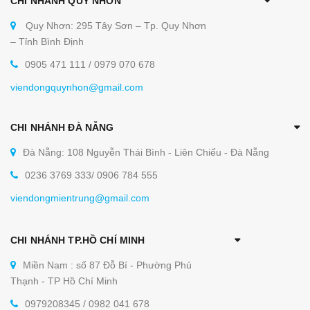
CHI NHÁNH QUY NHƠN
Quy Nhơn: 295 Tây Sơn – Tp. Quy Nhơn
– Tỉnh Bình Định
0905 471 111 / 0979 070 678
viendongquynhon@gmail.com
CHI NHÁNH ĐÀ NẴNG
Đà Nẵng: 108 Nguyễn Thái Bình - Liên Chiểu - Đà Nẵng
0236 3769 333/ 0906 784 555
viendongmientrung@gmail.com
CHI NHÁNH TP.HỒ CHÍ MINH
Miền Nam : số 87 Đỗ Bí - Phường Phú
Thạnh - TP Hồ Chí Minh
0979208345 / 0982 041 678