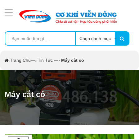
DANH MỤC SẢN PHẨM
TỦ SẤY
LÒ SẤY
Chọn danh mục
MÁY SẤY THỰC PHẨM CÔNG NGHIỆP
Trang Chủ
—›
Tin Tức
—›
Máy cắt cỏ
MÁY ÉP MÍA TẠO BỌT
MÁY RỬA BÁT SIÊU ÂM
Máy cắt cỏ
CẨM NANG
THIẾT BỊ NHÀ BẾP