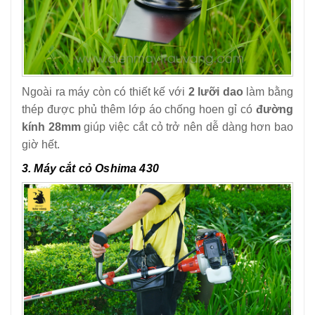
Ngoài ra máy còn có thiết kế với
2 lưỡi dao
làm bằng
thép được phủ thêm lớp áo chống hoen gỉ có
đường
kính 28mm
giúp việc cắt cỏ trở nên dễ dàng hơn bao
giờ hết.
3. Máy cắt cỏ Oshima 430