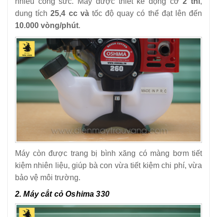
nhiều công sức.
Máy được thiết kế động cơ
2 thì
,
dung tích
25,4 cc và
tốc độ quay có thể đạt lên đến
10.000 vòng/phút
.
Máy còn được trang bị b
ình xăng có màng bơm tiết
kiệm nhiên liệu, giúp bà con vừa tiết kiệm chi phí, vừa
bảo vệ môi trường.
2. Máy cắt cỏ Oshima 330