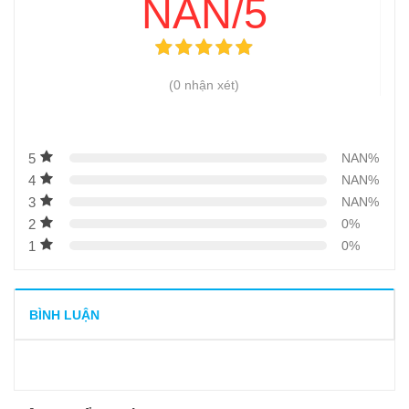
NAN/5
(0 nhận xét)
5
NAN%
4
NAN%
3
NAN%
2
0%
1
0%
BÌNH LUẬN