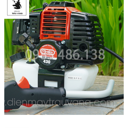
THIẾT BỊ NHÀ BẾP CAO CẤP
MÁY CHẾ BIẾN THỰC PHẨM
MÁY CHẾ BIẾN NÔNG SẢN
THIẾT BỊ LÀM ĐỒ ĂN NHANH
THIẾT BỊ LÀM BÁNH
MÁY ĐÓNG GÓI THỰC PHẨM
THIẾT BỊ LẠNH
THIẾT BỊ BẾP CÔNG NGHIỆP
UNCATEGORIZED