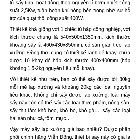
tủ sấy tĩnh, hoạt động theo nguyên lí bơm nhiệt công
suất 2,5Kw, tuần hoàn khí nóng bên trong nhờ sự hỗ
trợ của quạt thổi công suất 400W.
Thiết kế khá giống với 1 chiếc tủ hấp công nghiệp, với
kích thước chung là 540x500x1350mm, kích thước
khoang sấy là 460x430x850mm, có sẵn giàn treo lạp
xưởng. Đồng thời cũng có thiết kế rãnh để khay, chứa
được 10 khay để hấp kích thước 400x400mm (hấp
khoảng 1,5-2kg nguyên liệu mỗi khay).
Với thiết kế như trên, bạn có thể sấy được tới 30kg
mỗi mẻ lạp xưởng và khoảng 20kg các loại nguyên
liệu khác. Không chỉ sấy được lạp xưởng, loại máy
sấy này còn có thể
sấy các loại thực phẩm, nông sản,
sấy thịt làm khô heo, khô bò, khô gà…; sấy các loại
hải sản như cá, tôm, mực…
Vậy máy sấy lạp xưởng giá bao nhiêu? Được phân
phối chính hãng Viễn Đông, thiết bị sấy này có giá là