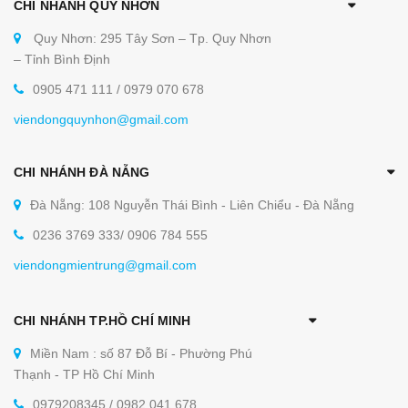
CHI NHÁNH QUY NHƠN
Quy Nhơn: 295 Tây Sơn – Tp. Quy Nhơn
– Tỉnh Bình Định
0905 471 111 / 0979 070 678
viendongquynhon@gmail.com
CHI NHÁNH ĐÀ NẴNG
Đà Nẵng: 108 Nguyễn Thái Bình - Liên Chiểu - Đà Nẵng
0236 3769 333/ 0906 784 555
viendongmientrung@gmail.com
CHI NHÁNH TP.HỒ CHÍ MINH
Miền Nam : số 87 Đỗ Bí - Phường Phú
Thạnh - TP Hồ Chí Minh
0979208345 / 0982 041 678