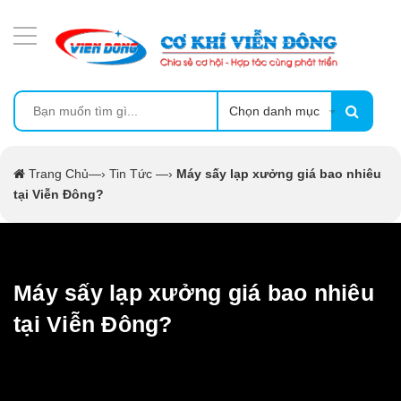
DANH MỤC SẢN PHẨM
MÁY ÉP MÍA TẠO BỌT
MÁY RỬA BÁT SIÊU ÂM
Chọn danh mục
TỦ SẤY
Trang Chủ
—›
Tin Tức
—›
Máy sấy lạp xưởng giá bao nhiêu
tại Viễn Đông?
LÒ SẤY
MÁY SẤY THỰC PHẨM CÔNG NGHIỆP
Máy sấy lạp xưởng giá bao nhiêu
CẨM NANG
tại Viễn Đông?
THIẾT BỊ NHÀ BẾP