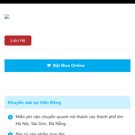
THIẾT BỊ NHÀ BẾP CAO CẤP
MÁY CHẾ BIẾN THỰC PHẨM
MÁY CHẾ BIẾN NÔNG SẢN
Liên Hệ
THIẾT BỊ LÀM ĐỒ ĂN NHANH
THIẾT BỊ LÀM BÁNH
Đặt Mua Online
MÁY ĐÓNG GÓI THỰC PHẨM
THIẾT BỊ LẠNH
Khuyến mãi tại Viễn Đông
THIẾT BỊ BẾP CÔNG NGHIỆP
Miễn phí vận chuyển quanh nội thành các thành phố lớn
1
Hà Nội, Sài Gòn, Đà Nẵng…
UNCATEGORIZED
Bảo trì sản phẩm trọn đời
2