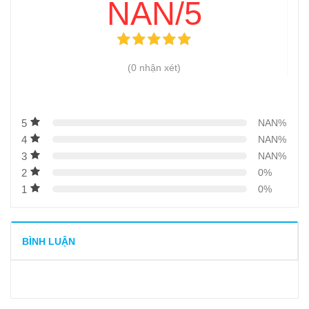
NAN/5
(0 nhận xét)
5
NAN%
4
NAN%
3
NAN%
2
0%
1
0%
BÌNH LUẬN