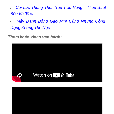
Cối Lức Thùng Thổi Trấu Trâu Vàng – Hiệu Suất
Bóc Vỏ 90%
Máy Đánh Bóng Gạo Mini Cùng Những Công
Dụng Không Thể Ngờ
Tham khảo video vận hành: