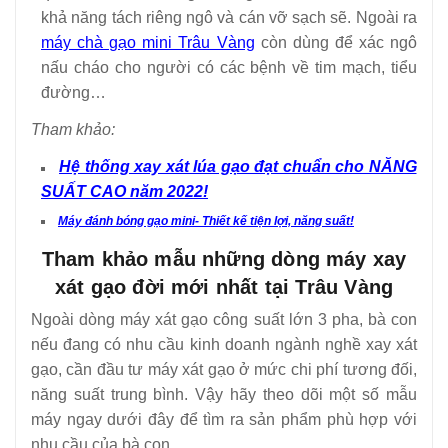
khả năng tách riêng ngô và cán vỡ sạch sẽ. Ngoài ra
máy chà gạo mini Trâu Vàng
còn dùng để xác ngô
nấu cháo cho người có các bệnh về tim mạch, tiểu
đường…
Tham khảo:
Hệ thống xay xát lúa gạo đạt chuẩn cho NĂNG
SUẤT CAO năm 2022!
Máy đánh bóng gạo mini- Thiết kế tiện lợi, năng suất!
Tham khảo mẫu những dòng máy xay
xát gạo đời mới nhất tại Trâu Vàng
Ngoài dòng máy xát gạo công suất lớn 3 pha, bà con
nếu đang có nhu cầu kinh doanh ngành nghề xay xát
gạo, cần đầu tư máy xát gạo ở mức chi phí tương đối,
năng suất trung bình. Vậy hãy theo dõi một số mẫu
máy ngay dưới đây để tìm ra sản phẩm phù hợp với
nhu cầu của bà con.