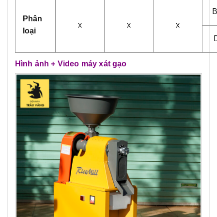
B
Phân
x
x
x
loại
Hình ảnh + Video máy xát gạo