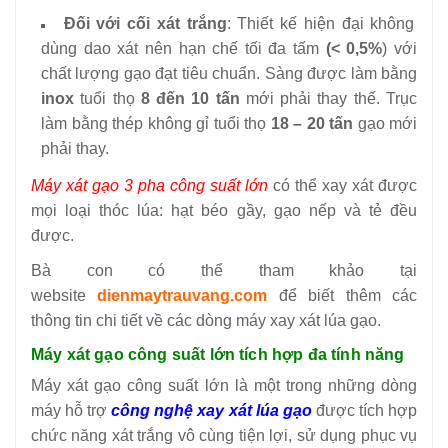
Đối với cối xát trắng
: Thiết kế hiện đại không
dùng dao xát nên hạn chế tối đa tấm
(< 0,5%
) với
chất lượng gạo đạt tiêu chuẩn. Sàng được làm bằng
inox
tuổi thọ
8 đến 10 tấn
mới phải thay thế. Trục
làm bằng thép không gỉ tuổi thọ
18 – 20 tấn
gạo mới
phải thay.
Máy xát gạo 3 pha công suất lớn
có thể xay xát được
mọi loại thóc lúa: hạt béo gầy, gạo nếp và tẻ đều
được.
Bà con có thể tham khảo tại
website
dienmaytrauvang.com
để biết thêm các
thông tin chi tiết về các dòng máy xay xát lúa gạo
.
Máy xát gạo công suất lớn tích hợp đa tính năng
Máy xát gạo công suất lớn là một trong những dòng
máy hỗ trợ
công nghệ xay xát lúa gạo
được tích hợp
chức năng xát trắng vô cùng tiện lợi, sử dụng phục vụ