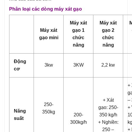
Phân loại các dòng máy xát gạo
Máy xát
Máy xát
M
Máy xát
gạo 1
gạo 2
gạo mini
chức
chức
năng
năng
Động
3kw
3KW
2,2 kw
cơ
+ 
g
+ Xát
–
250-
gạo: 250-
+
Năng
350kg
200-
350 kg/h
1
suất
300kg/h
+ Nghiền:
kg
250 –
+