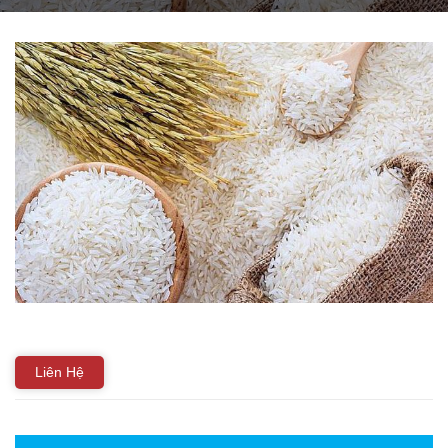
THIẾT BỊ NHÀ BẾP CAO CẤP
MÁY CHẾ BIẾN THỰC PHẨM
MÁY CHẾ BIẾN NÔNG SẢN
THIẾT BỊ LÀM ĐỒ ĂN NHANH
THIẾT BỊ LÀM BÁNH
MÁY ĐÓNG GÓI THỰC PHẨM
THIẾT BỊ LẠNH
Liên Hệ
THIẾT BỊ BẾP CÔNG NGHIỆP
UNCATEGORIZED