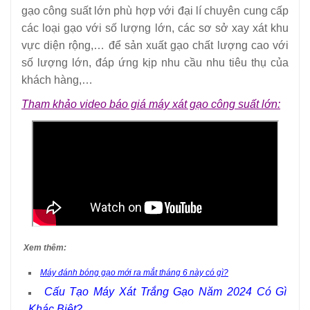
gạo công suất lớn phù hợp với đại lí chuyên cung cấp
các loại gạo với số lượng lớn, các sơ sở xay xát khu
vực diện rộng,… để sản xuất gạo chất lượng cao với
số lượng lớn, đáp ứng kịp nhu cầu nhu tiêu thụ của
khách hàng,…
Tham khảo video báo giá máy xát gạo công suất lớn:
Xem thêm:
Máy đánh bóng gạo mới ra mắt tháng 6 này có gì?
Cấu Tạo Máy Xát Trắng Gạo Năm 2024 Có Gì
Khác Biệt?