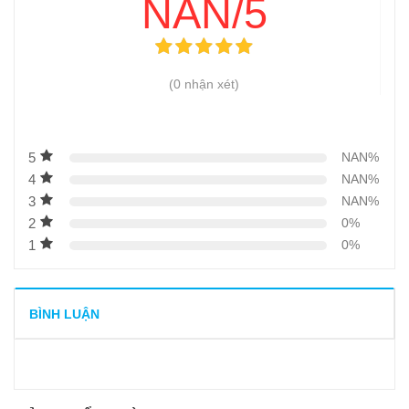
NAN/5
(0 nhận xét)
5
NAN%
4
NAN%
3
NAN%
2
0%
1
0%
BÌNH LUẬN