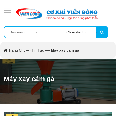
DANH MỤC SẢN PHẨM
MÁY ÉP MÍA TẠO BỌT
MÁY RỬA BÁT SIÊU ÂM
Chọn danh mục
TỦ SẤY
Trang Chủ
—›
Tin Tức
—›
Máy xay cám gà
LÒ SẤY
MÁY SẤY THỰC PHẨM CÔNG NGHIỆP
Máy xay cám gà
CẨM NANG
THIẾT BỊ NHÀ BẾP