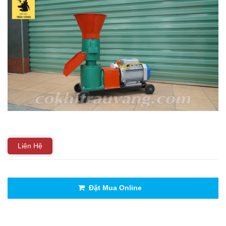
THIẾT BỊ NHÀ BẾP CAO CẤP
MÁY CHẾ BIẾN THỰC PHẨM
MÁY CHẾ BIẾN NÔNG SẢN
THIẾT BỊ LÀM ĐỒ ĂN NHANH
THIẾT BỊ LÀM BÁNH
MÁY ĐÓNG GÓI THỰC PHẨM
Liên Hệ
THIẾT BỊ LẠNH
Đặt Mua Online
THIẾT BỊ BẾP CÔNG NGHIỆP
UNCATEGORIZED