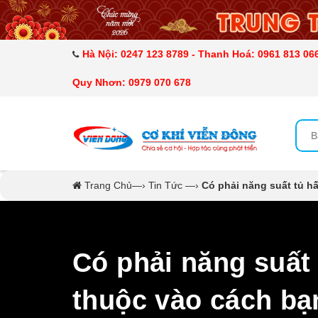
DANH MỤC SẢN PHẨM
MÁY ÉP MÍA TẠO BỌT
Hà Nội: 0247 123 8789 - Thanh Hoá: 0961 813 066
Quy Nhơn: 0979 070 678
MÁY RỬA BÁT SIÊU ÂM
TỦ SẤY
LÒ SẤY
Trang Chủ
—›
Tin Tức
—›
Có phải năng suất tủ h
MÁY SẤY THỰC PHẨM CÔNG NGHIỆP
CẨM NANG
Có phải năng suất 
THIẾT BỊ NHÀ BẾP
thuộc vào cách b