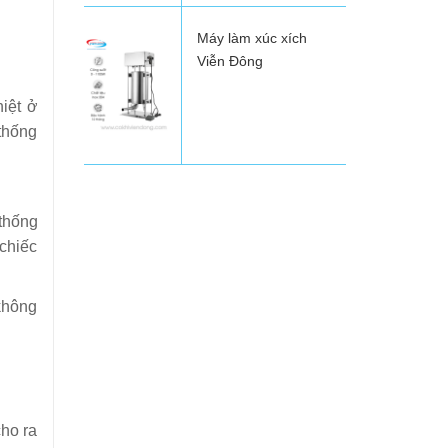
Máy làm xúc xích
Viễn Đông
iệt ở
 thống
 thống
 chiếc
 không
ho ra