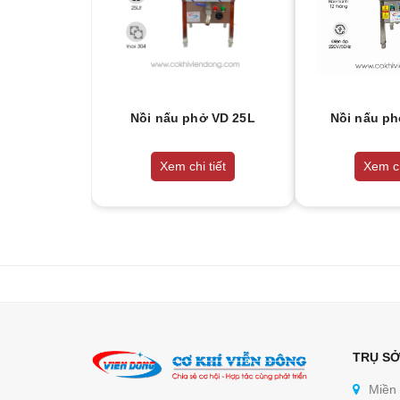
Nồi nấu phở VD 25L
Nồi nấu ph
Xem chi tiết
Xem ch
TRỤ SỞ
Miền