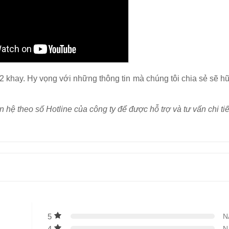
 12 khay. Hy vọng với những thông tin mà chúng tôi chia sẻ sẽ h
 hệ theo số Hotline của công ty để được hỗ trợ và tư vấn chi ti
5
N
4
N