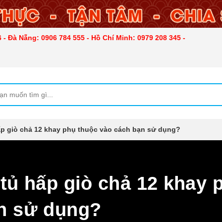
 - Đà Nẵng: 0906 784 555 - Hồ Chí Minh: 0979 208 345 -
ấp giò chả 12 khay phụ thuộc vào cách bạn sử dụng?
tủ hấp giò chả 12 khay 
ạn sử dụng?