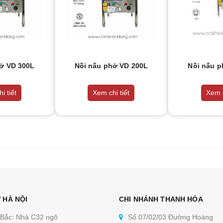
ở VD 300L
Nồi nấu phở VD 200L
Nồi nấu p
i tiết
Xem chi tiết
Xem c
 HÀ NỘI
CHI NHÁNH THANH HÓA
 Bắc: Nhà C32 ngõ
Số 07/02/03 Đường Hoàng