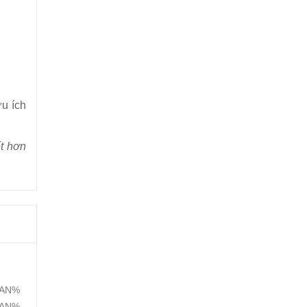
ữu ích
ết hơn
AN%
AN%