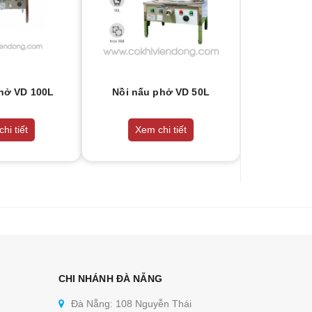
hở VD 100L
Nồi nấu phở VD 50L
hi tiết
Xem chi tiết
CHI NHÁNH ĐÀ NẴNG
Đà Nẵng: 108 Nguyễn Thái