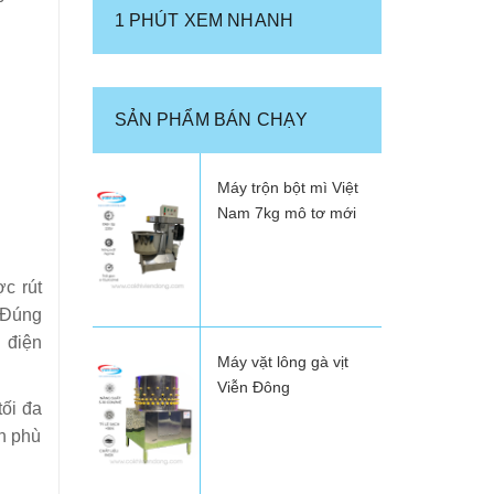
1 PHÚT XEM NHANH
SẢN PHẨM BÁN CHẠY
Máy trộn bột mì Việt
Nam 7kg mô tơ mới
c rút
. Đúng
 điện
Máy vặt lông gà vịt
Viễn Đông
ối đa
ch phù