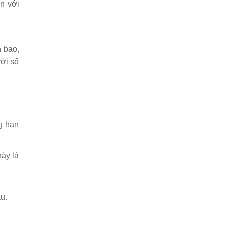
àn với
.
h bao,
ới số
ng hạn
này là
u.