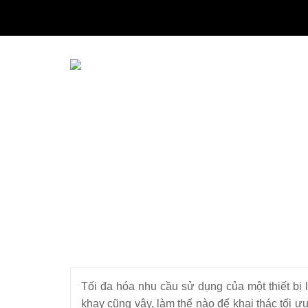
THIẾT BỊ NHÀ BẾP CAO CẤP
MÁY CHẾ BIẾN THỰC PHẨM
MÁY CHẾ BIẾN NÔNG SẢN
THIẾT BỊ LÀM ĐỒ ĂN NHANH
THIẾT BỊ LÀM BÁNH
MÁY ĐÓNG GÓI THỰC PHẨM
THIẾT BỊ LẠNH
THIẾT BỊ BẾP CÔNG NGHIỆP
Tối đa hóa nhu cầu sử dụng của một thiết bị 
UNCATEGORIZED
khay cũng vậy, làm thế nào để khai thác tối ư