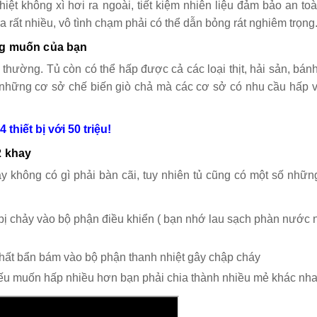
iệt không xì hơi ra ngoài, tiết kiệm nhiên liệu đảm bảo an to
 rất nhiều, vô tình chạm phải có thể dẫn bỏng rát nghiêm trọng
ng muốn của bạn
 thường. Tủ còn có thể hấp được cả các loại thịt, hải sản, bán
 những cơ sở chế biến giò chả mà các cơ sở có nhu cầu hấp v
thiết bị với 50 triệu!
2 khay
y không có gì phải bàn cãi, tuy nhiên tủ cũng có một số nhữ
bị chảy vào bộ phận điều khiển ( bạn nhớ lau sạch phàn nước 
hất bẩn bám vào bộ phận thanh nhiệt gây chập cháy
 nếu muốn hấp nhiều hơn bạn phải chia thành nhiều mẻ khác nha