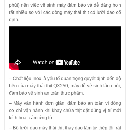
phút) nên việc vệ sinh máy đảm bảo và dễ dàng hơn
rất nhiều so với các dòng máy thái thịt có lưỡi dao cố
định.
– Chất liệu Inox là yếu tố quan trọng quyết định đến độ
bền của máy thái thịt QX250, máy dễ vệ sinh lâu chùi,
đảm bảo vệ sinh an toàn thực phẩm.
– Máy vận hành đơn giản, đảm bảo an toàn vì động
cơ chỉ vận hành khi
khay chứa thịt đặt đúng vị trí mới
kích hoạt cảm ứng từ.
– Bộ lưỡi dao máy thái thịt thay dao làm từ thép tôi, rất