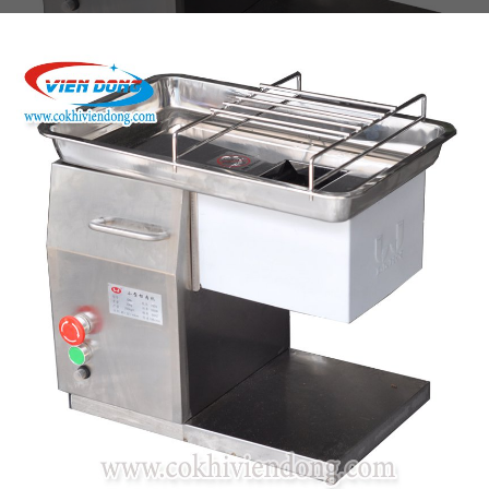
THIẾT BỊ NHÀ BẾP CAO CẤP
MÁY CHẾ BIẾN THỰC PHẨM
MÁY CHẾ BIẾN NÔNG SẢN
THIẾT BỊ LÀM ĐỒ ĂN NHANH
THIẾT BỊ LÀM BÁNH
MÁY ĐÓNG GÓI THỰC PHẨM
THIẾT BỊ LẠNH
THIẾT BỊ BẾP CÔNG NGHIỆP
UNCATEGORIZED