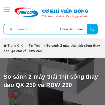
DANH MỤC SẢN PHẨM
MÁY ÉP MÍA TẠO BỌT
MÁY RỬA BÁT SIÊU ÂM
Chọn danh mục
TỦ SẤY
Trang Chủ
—›
Tin Tức
—›
So sánh 2 máy thái thịt sống thay
dao QX 250 và RBW 260
LÒ SẤY
MÁY SẤY THỰC PHẨM CÔNG NGHIỆP
So sánh 2 máy thái thịt sống thay
CẨM NANG
dao QX 250 và RBW 260
THIẾT BỊ NHÀ BẾP