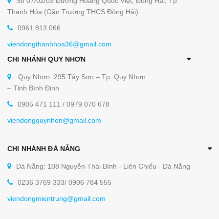
Số 07/02/03 Đường Hoàng Quốc Việt, Đông Hải, Tp
Thanh Hóa (Gần Trường THCS Đông Hải)
0961 813 066
viendongthanhhoa36@gmail.com
CHI NHÁNH QUY NHƠN
Quy Nhơn: 295 Tây Sơn – Tp. Quy Nhơn
– Tỉnh Bình Định
0905 471 111 / 0979 070 678
viendongquynhon@gmail.com
CHI NHÁNH ĐÀ NẴNG
Đà Nẵng: 108 Nguyễn Thái Bình - Liên Chiểu - Đà Nẵng
0236 3769 333/ 0906 784 555
viendongmientrung@gmail.com