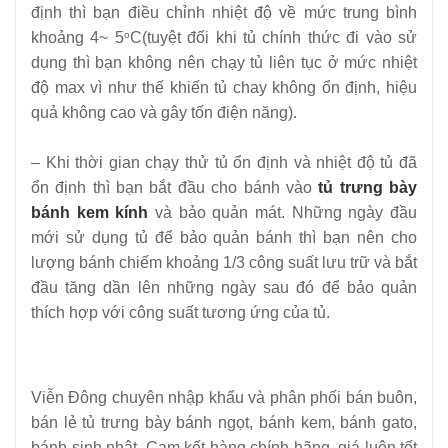
định thì bạn điều chỉnh nhiệt độ về mức trung bình
khoảng 4~ 5
C(tuyệt đối khi tủ chính thức đi vào sử
o
dụng thì bạn không nên chạy tủ liên tục ở mức nhiệt
độ max vì như thế khiến tủ chay không ổn định, hiệu
quả không cao và gây tốn điện năng).
– Khi thời gian chạy thử tủ ổn định và nhiệt độ tủ đã
ổn định thì bạn bắt đầu cho bánh vào
tủ trưng bày
bánh kem kính
và bảo quản mát. Những ngày đầu
mới sử dụng tủ để bảo quản bánh thì bạn nên cho
lượng bánh chiếm khoảng 1/3 công suất lưu trữ và bắt
đầu tăng dần lên những ngày sau đó để bảo quản
thích hợp với công suất tương ứng của tủ.
Viễn Đông chuyên nhập khẩu và phân phối bán buôn,
bán lẻ tủ trưng bày bánh ngọt, bánh kem, bánh gato,
bánh sinh nhật. Cam kết hàng chính hãng, giá luôn tốt