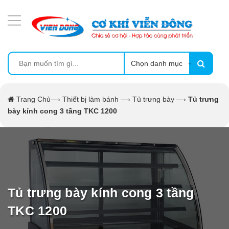
DANH MỤC SẢN PHẨM
MÁY ÉP MÍA TẠO BỌT
MÁY RỬA BÁT SIÊU ÂM
Chọn danh mục
TỦ SẤY
Trang Chủ
—›
Thiết bị làm bánh
—›
Tủ trưng bày
—›
Tủ trưng
bày kính cong 3 tầng TKC 1200
LÒ SẤY
MÁY SẤY THỰC PHẨM CÔNG NGHIỆP
CẨM NANG
Tủ trưng bày kính cong 3 tầng
THIẾT BỊ NHÀ BẾP
TKC 1200