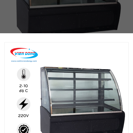
THIẾT BỊ NHÀ BẾP CAO CẤP
MÁY CHẾ BIẾN THỰC PHẨM
MÁY CHẾ BIẾN NÔNG SẢN
THIẾT BỊ LÀM ĐỒ ĂN NHANH
THIẾT BỊ LÀM BÁNH
MÁY ĐÓNG GÓI THỰC PHẨM
THIẾT BỊ LẠNH
THIẾT BỊ BẾP CÔNG NGHIỆP
UNCATEGORIZED