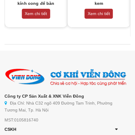
kính cong để bàn
kem
90cm
Xem chi tiết
Xem chi tiết
Công ty CP Sản Xuất & XNK Viễn Đông
Địa Chỉ: Nhà C32 ngõ 409 Đường Tam Trinh, Phường
Tương Mai, Tp. Hà Nội
MST:0105816740
CSKH