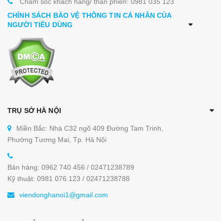
Chăm sóc khách hàng/ than phiền: 0981 035 123
CHÍNH SÁCH BẢO VỆ THÔNG TIN CÁ NHÂN CỦA
NGƯỜI TIÊU DÙNG
TRỤ SỞ HÀ NỘI
Miền Bắc: Nhà C32 ngõ 409 Đường Tam Trinh,
Phường Tương Mai, Tp. Hà Nội
Bán hàng: 0962 740 456 / 02471238789
Kỹ thuật: 0981 076 123 / 02471238788
viendonghanoi1@gmail.com