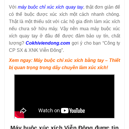
Với
máy buộc chỉ xúc xích quay tay
, thật đơn giản để
có thể buộc được xúc xích một cách nhanh chóng.
Thật là một thiếu sót với các hộ gia đình làm xúc xích
nếu chưa sở hữu máy. Vậy nên mua máy buộc xúc
xích quay tay ở đâu để được đảm bảo uy tín, chất
lượng?
Cokhiviendong.com
gợi ý cho bạn “Công ty
CP SX & XNK Viễn Đông”.
Xem ngay: Máy buộc chỉ xúc xích bằng tay – Thiết
bị quan trọng trong dây chuyền làm xúc xích!
Máy buộc xúc xích Viễn Đông được tin