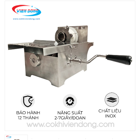
THIẾT BỊ NHÀ BẾP CAO CẤP
MÁY CHẾ BIẾN THỰC PHẨM
MÁY CHẾ BIẾN NÔNG SẢN
THIẾT BỊ LÀM ĐỒ ĂN NHANH
THIẾT BỊ LÀM BÁNH
MÁY ĐÓNG GÓI THỰC PHẨM
THIẾT BỊ LẠNH
THIẾT BỊ BẾP CÔNG NGHIỆP
UNCATEGORIZED