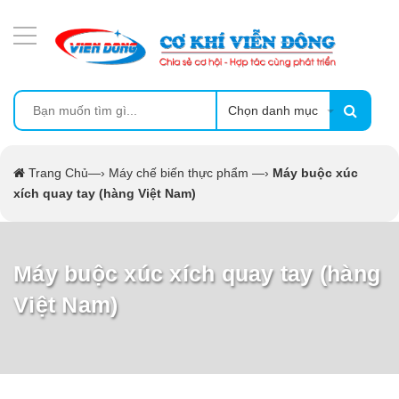
DANH MỤC SẢN PHẨM
MÁY ÉP MÍA TẠO BỌT
MÁY RỬA BÁT SIÊU ÂM
Chọn danh mục
TỦ SẤY
Trang Chủ
—›
Máy chế biến thực phẩm
—›
Máy buộc xúc
xích quay tay (hàng Việt Nam)
LÒ SẤY
MÁY SẤY THỰC PHẨM CÔNG NGHIỆP
Máy buộc xúc xích quay tay (hàng
Việt Nam)
CẨM NANG
THIẾT BỊ NHÀ BẾP