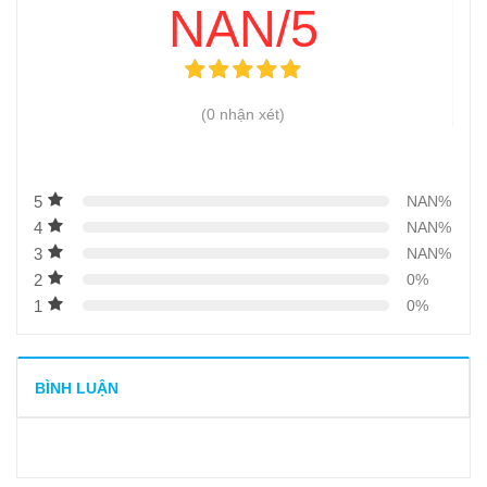
NAN/5
12
-
Có nên mua máy buộc chỉ xúc xích?
13
-
Làm xúc xích tại nhà đơn giản với máy xay thịt AKS – TS
14
-
Vì sao nên mua một chiếc máy làm xúc xích quay tay?
(0 nhận xét)
15
-
Vỏ xúc xích làm bằng gì? Vỏ xúc xích có ăn được
không?
5
NAN%
4
NAN%
3
NAN%
2
0%
1
0%
BÌNH LUẬN