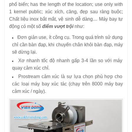
phổ biến;
has the length of the location;
use only with
1 kernel public;
xúc xích, căng, đẹp sau ràng buộc;
Chất liệu inox bắt mắt, vệ sinh dễ dàng… Máy bay tự
động có một số
điểm vượt trội
như:
Đơn giản use, ít công cụ.
Trong quá trình sử dụng
chỉ cần bàn đạp, khi chuyển chân khỏi bàn đạp, máy
sẽ dừng lại.
Xơ nhanh tốc độ nhanh gấp 3-4 lần so với máy
quay cảm xúc chỉ.
Prostream cảm xúc là sự lựa chọn phù hợp cho
các loại máy bay xúc tác (chạy trên 8000 máy bay
cảm xúc / ngày).