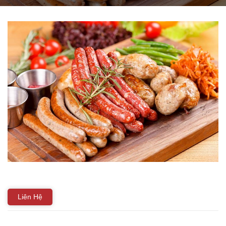
THIẾT BỊ NHÀ BẾP CAO CẤP
MÁY CHẾ BIẾN THỰC PHẨM
MÁY CHẾ BIẾN NÔNG SẢN
THIẾT BỊ LÀM ĐỒ ĂN NHANH
THIẾT BỊ LÀM BÁNH
MÁY ĐÓNG GÓI THỰC PHẨM
THIẾT BỊ LẠNH
THIẾT BỊ BẾP CÔNG NGHIỆP
Liên Hệ
UNCATEGORIZED