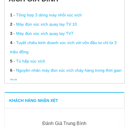
1
-
Tổng hợp 3 dòng máy nhồi xúc xích
2
-
Máy đùn xúc xích quay tay TV 10
3
-
Máy đùn xúc xích quay tay TV7
4
-
Tuyệt chiêu kinh doanh xúc xích với vốn đầu tư chỉ từ 3
triệu đồng
5
-
Tủ hấp xúc xích
6
-
Nguyên nhân máy đùn xúc xích cháy hàng trong thời gian
qua
7
-
Máy đùn xúc xích quay tay TV5
8
-
Máy đùn xúc xích quay tay TV3
KHÁCH HÀNG NHẬN XÉT
9
-
Phụ kiện máy đùn xúc xích
10
-
Máy làm xúc xích là gì? Lợi ích của máy làm xúc xích
Đánh Giá Trung Bình
11
-
Máy làm xúc xích gia đình giá chỉ hơn 3 triệu