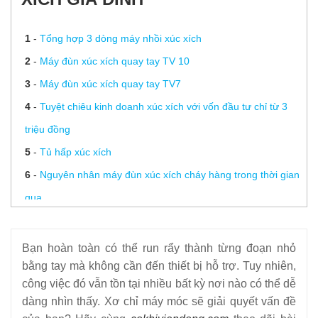
1
-
Tổng hợp 3 dòng máy nhồi xúc xích
2
-
Máy đùn xúc xích quay tay TV 10
3
-
Máy đùn xúc xích quay tay TV7
4
-
Tuyệt chiêu kinh doanh xúc xích với vốn đầu tư chỉ từ 3
triệu đồng
5
-
Tủ hấp xúc xích
6
-
Nguyên nhân máy đùn xúc xích cháy hàng trong thời gian
qua
7
-
Máy đùn xúc xích quay tay TV5
8
-
Máy đùn xúc xích quay tay TV3
Bạn hoàn toàn có thể run rẩy thành từng đoạn nhỏ
9
-
Phụ kiện máy đùn xúc xích
bằng tay mà không cần đến thiết bị hỗ trợ.
Tuy nhiên,
công việc đó vẫn tồn tại nhiều bất kỳ nơi nào có thể dễ
10
-
Máy làm xúc xích là gì? Lợi ích của máy làm xúc xích
dàng nhìn thấy.
Xơ chỉ máy móc sẽ giải quyết vấn đề
11
-
Máy làm xúc xích gia đình giá chỉ hơn 3 triệu