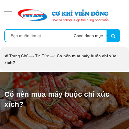
DANH MỤC SẢN PHẨM
MÁY ÉP MÍA TẠO BỌT
MÁY RỬA BÁT SIÊU ÂM
Chọn danh mục
TỦ SẤY
Trang Chủ
—›
Tin Tức
—›
Có nên mua máy buộc chỉ xúc
xích?
LÒ SẤY
MÁY SẤY THỰC PHẨM CÔNG NGHIỆP
Có nên mua máy buộc chỉ xúc
CẨM NANG
xích?
THIẾT BỊ NHÀ BẾP