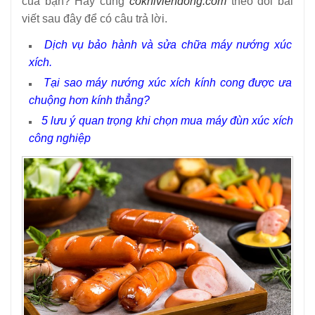
của bạn?
Hãy cùng
cokhiviendong.com
theo dõi bài
12
-
Có nên mua máy buộc chỉ xúc xích?
viết sau đây để có câu trả lời.
13
-
Làm xúc xích tại nhà đơn giản với máy xay thịt AKS – TS
Dịch vụ bảo hành và sửa chữa máy nướng xúc
14
-
Vì sao nên mua một chiếc máy làm xúc xích quay tay?
xích
.
Tại sao máy nướng xúc xích kính cong được ưa
15
-
Vỏ xúc xích làm bằng gì? Vỏ xúc xích có ăn được
chuộng hơn kính thẳng?
không?
5 lưu ý quan trọng khi chọn mua máy đùn xúc xích
công nghiệp