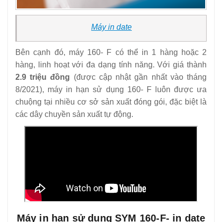
Máy in date
Bên cạnh đó, máy 160- F có thể in 1 hàng hoặc 2
hàng, linh hoạt với đa dạng tính năng. Với giá thành
2.9 triệu đồng
(được cập nhật gần nhất vào tháng
8/2021), máy in hạn sử dụng 160- F luôn được ưa
chuộng tại nhiều cơ sở sản xuất đóng gói, đặc biệt là
các dây chuyền sản xuất tự động.
Máy in hạn sử dụng SYM 160-F- in date