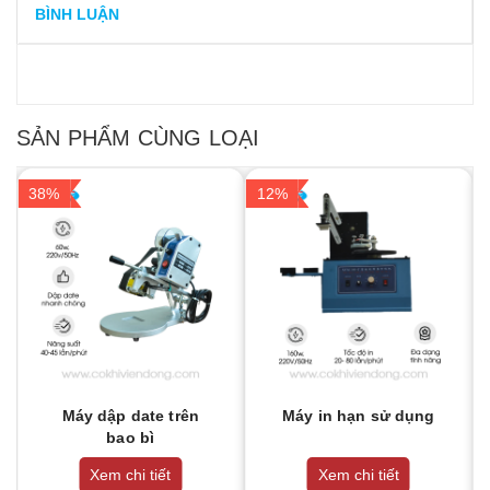
BÌNH LUẬN
SẢN PHẨM CÙNG LOẠI
38%
12%
Máy dập date trên
Máy in hạn sử dụng
bao bì
Xem chi tiết
Xem chi tiết