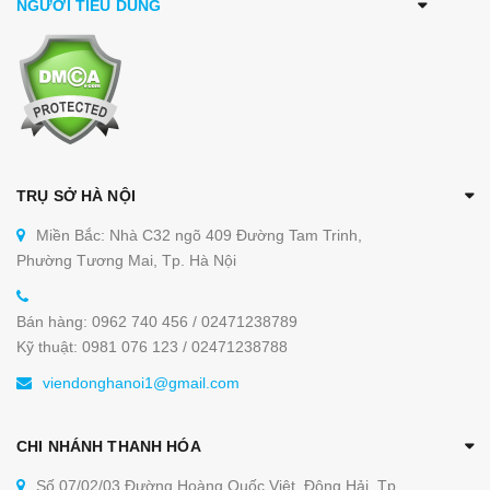
NGƯỜI TIÊU DÙNG
TRỤ SỞ HÀ NỘI
Miền Bắc: Nhà C32 ngõ 409 Đường Tam Trinh,
Phường Tương Mai, Tp. Hà Nội
Bán hàng: 0962 740 456 / 02471238789
Kỹ thuật: 0981 076 123 / 02471238788
viendonghanoi1@gmail.com
CHI NHÁNH THANH HÓA
Số 07/02/03 Đường Hoàng Quốc Việt, Đông Hải, Tp