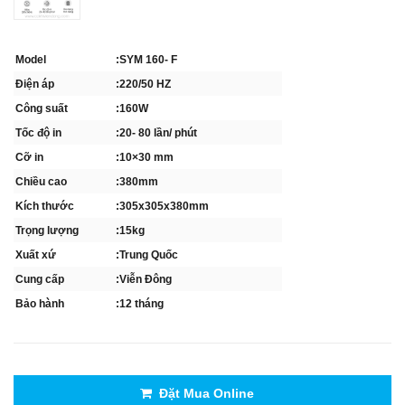
Model
:SYM 160- F
Điện áp
:220/50 HZ
Công suất
:160W
Tốc độ in
:20- 80 lần/ phút
Cỡ in
:10×30 mm
Chiều cao
:380mm
Kích thước
:305x305x380mm
Trọng lượng
:15kg
Xuất xứ
:Trung Quốc
Cung cấp
:Viễn Đông
Bảo hành
:12 tháng
Đặt Mua Online