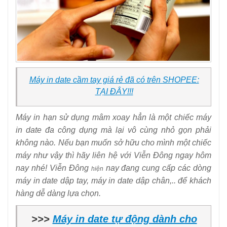
Máy in date cầm tay giá rẻ đã có trên SHOPEE:
TẠI ĐÂY!!!
Máy in hạn sử dụng mâm xoay hẳn là một chiếc máy
in date đa công dụng mà lại vô cùng nhỏ gọn phải
không nào. Nếu bạn muốn sở hữu cho mình một chiếc
máy như vậy thì hãy liên hệ với Viễn Đông ngay hôm
nay nhé! Viễn Đông
nay đang cung cấp các dòng
hiện
máy in date dập tay, máy in date dập chân,.. để khách
hàng dễ dàng lựa chọn.
>>>
Máy in date tự động dành cho