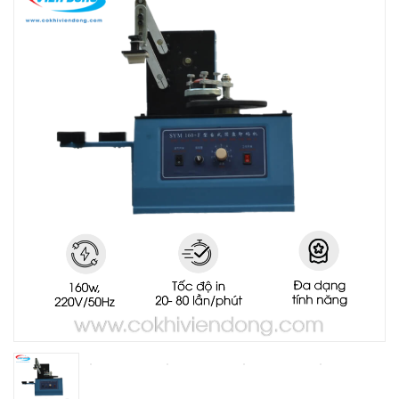
THIẾT BỊ NHÀ BẾP CAO CẤP
MÁY CHẾ BIẾN THỰC PHẨM
MÁY CHẾ BIẾN NÔNG SẢN
THIẾT BỊ LÀM ĐỒ ĂN NHANH
THIẾT BỊ LÀM BÁNH
MÁY ĐÓNG GÓI THỰC PHẨM
THIẾT BỊ LẠNH
THIẾT BỊ BẾP CÔNG NGHIỆP
UNCATEGORIZED