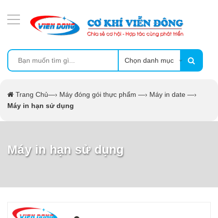
DANH MỤC SẢN PHẨM
MÁY ÉP MÍA TẠO BỌT
MÁY RỬA BÁT SIÊU ÂM
Chọn danh mục
TỦ SẤY
Trang Chủ
—›
Máy đóng gói thực phẩm
—›
Máy in date
—›
Máy in hạn sử dụng
LÒ SẤY
MÁY SẤY THỰC PHẨM CÔNG NGHIỆP
Máy in hạn sử dụng
CẨM NANG
THIẾT BỊ NHÀ BẾP