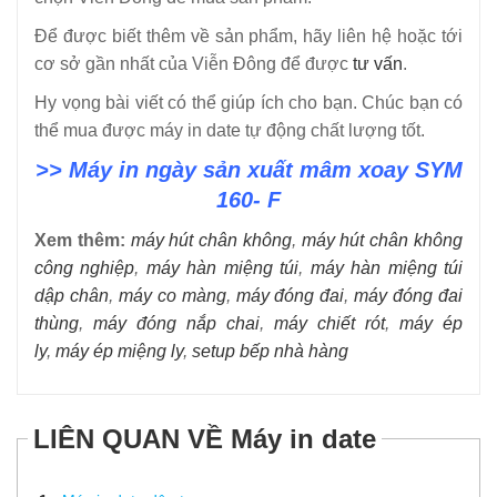
Để được biết thêm về sản phẩm, hãy liên hệ hoặc tới
cơ sở gần nhất của Viễn Đông để được
tư vấn
.
Hy vọng bài viết có thể giúp ích cho bạn. Chúc bạn có
thể mua được máy in date tự động chất lượng tốt.
>>
Máy in ngày sản xuất mâm xoay SYM
160- F
Xem thêm:
máy hút chân không
,
máy hút chân không
công nghi
ệ
p
,
máy hàn miệng túi
,
máy hàn miệng túi
dập chân
,
máy co màng
,
máy đóng đai
,
máy đóng đai
thùng
,
máy đóng nắp chai
,
máy chiết rót
,
máy ép
ly
,
máy ép miệng ly
,
setup b
ế
p nh
à
h
à
ng
LIÊN QUAN VỀ Máy in date