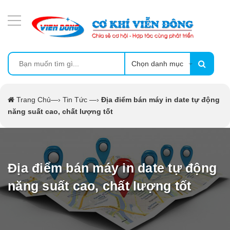
DANH MỤC SẢN PHẨM
MÁY ÉP MÍA TẠO BỌT
MÁY RỬA BÁT SIÊU ÂM
Chọn danh mục
TỦ SẤY
Trang Chủ
—›
Tin Tức
—›
Địa điểm bán máy in date tự động
năng suất cao, chất lượng tốt
LÒ SẤY
MÁY SẤY THỰC PHẨM CÔNG NGHIỆP
Địa điểm bán máy in date tự động
CẨM NANG
năng suất cao, chất lượng tốt
THIẾT BỊ NHÀ BẾP