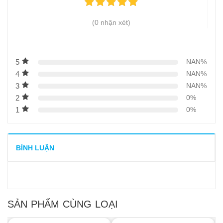
(0 nhận xét)
5
NAN%
4
NAN%
3
NAN%
2
0%
1
0%
BÌNH LUẬN
SẢN PHẨM CÙNG LOẠI