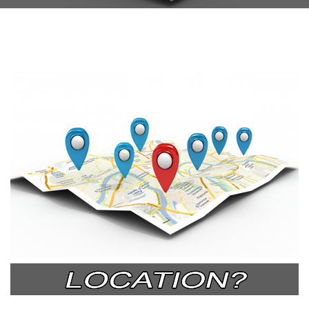
THIẾT BỊ NHÀ BẾP CAO CẤP
MÁY CHẾ BIẾN THỰC PHẨM
MÁY CHẾ BIẾN NÔNG SẢN
THIẾT BỊ LÀM ĐỒ ĂN NHANH
THIẾT BỊ LÀM BÁNH
MÁY ĐÓNG GÓI THỰC PHẨM
THIẾT BỊ LẠNH
THIẾT BỊ BẾP CÔNG NGHIỆP
UNCATEGORIZED