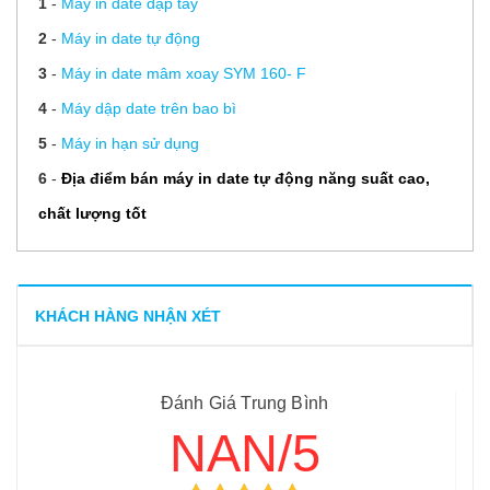
1
-
Máy in date dập tay
2
-
Máy in date tự động
3
-
Máy in date mâm xoay SYM 160- F
4
-
Máy dập date trên bao bì
5
-
Máy in hạn sử dụng
6
-
Địa điểm bán máy in date tự động năng suất cao,
chất lượng tốt
KHÁCH HÀNG NHẬN XÉT
Đánh Giá Trung Bình
NAN/5