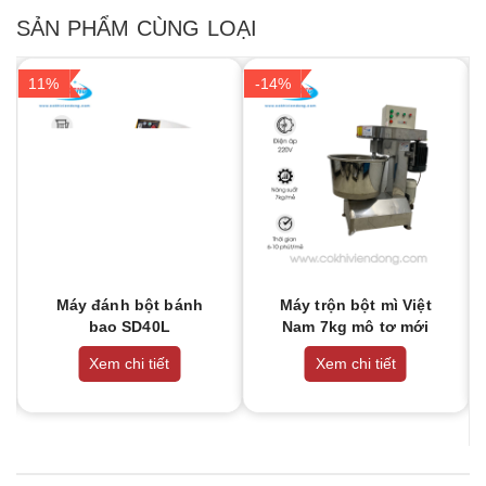
SẢN PHẨM CÙNG LOẠI
11%
-14%
Máy đánh bột bánh
Máy trộn bột mì Việt
bao SD40L
Nam 7kg mô tơ mới
Xem chi tiết
Xem chi tiết