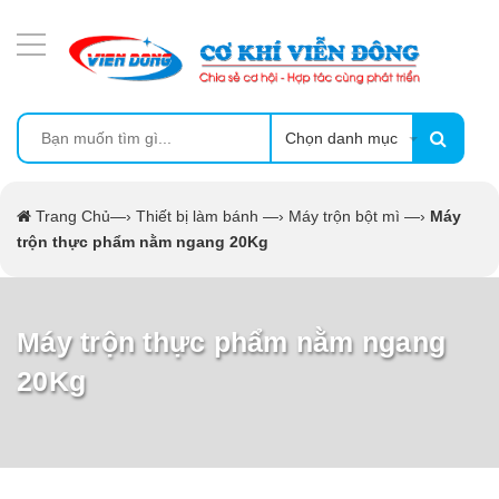
DANH MỤC SẢN PHẨM
MÁY SẤY THỰC PHẨM CÔNG NGHIỆP
MÁY ÉP MÍA TẠO BỌT
Chọn danh mục
MÁY RỬA BÁT SIÊU ÂM
Trang Chủ
—›
Thiết bị làm bánh
—›
Máy trộn bột mì
—›
Máy
trộn thực phẩm nằm ngang 20Kg
TỦ SẤY
LÒ SẤY
Máy trộn thực phẩm nằm ngang
20Kg
CẨM NANG
THIẾT BỊ NHÀ BẾP