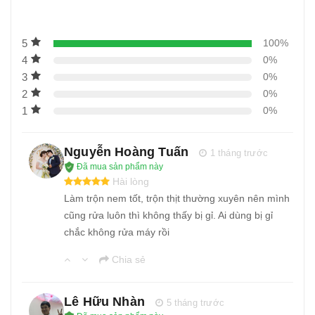
5
100%
4
0%
3
0%
2
0%
1
0%
Nguyễn Hoàng Tuấn
1 tháng trước
Đã mua sản phẩm này
Hài lòng
Làm trộn nem tốt, trộn thịt thường xuyên nên mình
cũng rửa luôn thì không thấy bị gỉ. Ai dùng bị gỉ
chắc không rửa máy rồi
Chia sẻ
Lê Hữu Nhàn
5 tháng trước