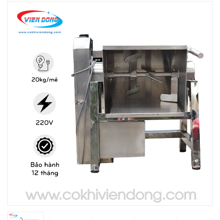
THIẾT BỊ NHÀ BẾP CAO CẤP
MÁY CHẾ BIẾN THỰC PHẨM
MÁY CHẾ BIẾN NÔNG SẢN
THIẾT BỊ LÀM ĐỒ ĂN NHANH
THIẾT BỊ LÀM BÁNH
MÁY ĐÓNG GÓI THỰC PHẨM
THIẾT BỊ LẠNH
THIẾT BỊ BẾP CÔNG NGHIỆP
UNCATEGORIZED