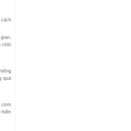
h cách
 gian.
u chín
hiêng
ng quá
ng cơm
ó hiện