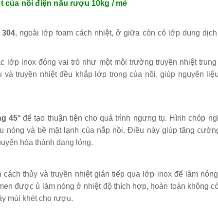
iết của nồi điện nấu rượu 10kg / mẻ
 304
, ngoài lớp foam cách nhiệt, ở giữa còn có lớp dung dịc
lớp inox đóng vai trò như một môi trường truyền nhiệt trung
và truyền nhiệt đều khắp lớp trong của nồi, giúp nguyên liệ
ng
45°
để tạo thuận tiện cho quá trình ngưng tụ. Hình chóp ng
ượu nóng và bề mặt lạnh của nắp nồi. Điều này giúp tăng cườ
huyển hóa thành dạng lỏng.
 cách thủy và truyền nhiệt gián tiếp qua lớp inox để làm nó
 men được ủ làm nóng ở nhiệt độ thích hợp, hoàn toàn không c
y mùi khét cho rượu.