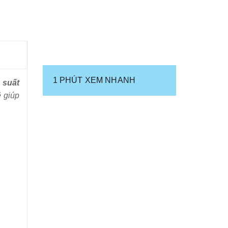
1 PHÚT XEM NHANH
 suất
 giúp