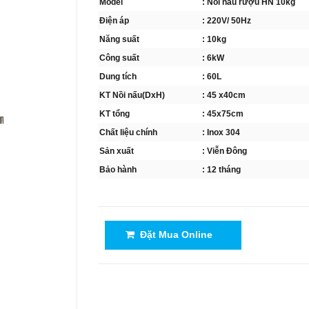
Model
: Nồi nấu rượu HN 10kg
Điện áp
: 220V/ 50Hz
Năng suất
: 10kg
Công suất
: 6kW
Dung tích
: 60L
KT Nồi nấu(DxH)
: 45 x40cm
KT tổng
: 45x75cm
Chất liệu chính
: Inox 304
Sản xuất
: Viễn Đông
Bảo hành
: 12 tháng
Đặt Mua Online