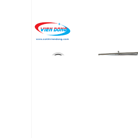
THIẾT BỊ NHÀ BẾP CAO CẤP
MÁY CHẾ BIẾN THỰC PHẨM
MÁY CHẾ BIẾN NÔNG SẢN
THIẾT BỊ LÀM ĐỒ ĂN NHANH
THIẾT BỊ LÀM BÁNH
MÁY ĐÓNG GÓI THỰC PHẨM
THIẾT BỊ LẠNH
THIẾT BỊ BẾP CÔNG NGHIỆP
UNCATEGORIZED