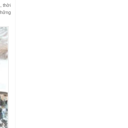
, thời
những