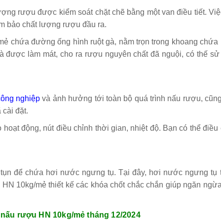
lượng rượu được kiểm soát chặt chẽ bằng một van điều tiết. Vi
đảm bảo chất lượng rượu đầu ra.
/mẻ
chứa đường ống hình ruột gà, nằm trọn trong khoang chứa
à được làm mát, cho ra rượu nguyên chất đã nguội, có thế sử
công nghiệp
và ảnh hưởng tới toàn bộ quá trình nấu rượu, cũn
cài đặt.
oạt động, nút điều chỉnh thời gian, nhiệt độ. Bạn có thể điều
ụn để chứa hơi nước ngưng tụ. Tại đây, hơi nước ngưng tụ 
 HN 10kg/mẻ thiết kế
các khóa chốt chắc chắn giúp ngăn ngừa 
n nấu rượu HN 10kg/mẻ tháng 12/2024