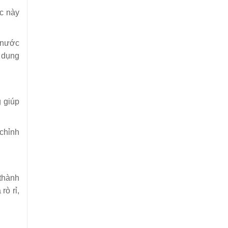
ệc này
 nước
 dụng
g giúp
 chỉnh
thành
rò rỉ,