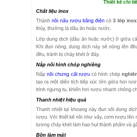
Thiết kế chi t
Chất liệu inox
Thành
nồi nấu rượu bằng điện
có
3 lớp inox
thủy, thường là dầu ăn hoặc nước.
Lớp dung dịch (dầu ăn hoặc nước) ở giữa các 
Khi đun nóng, dung dịch này sẽ nóng lên đều 
đều, tránh bị cháy khét ở đáy.
Nắp nồi hình chóp nghiêng
Nắp
nồi chưng cất rượu
có hình chóp
nghiê
tạo ra một diện tích tiếp xúc lớn giữa hơi r
trình ngưng tụ, khiến hơi rượu nhanh chóng c
Thanh nhiệt hiệu quả
Thanh nhiệt tại khoang này đun sôi dung dịch
rượu. Với thiết kế nồi như vậy, cơm rượu lên
tượng cháy khét làm hao hụt thành phẩm và gâ
Bồn làm mát