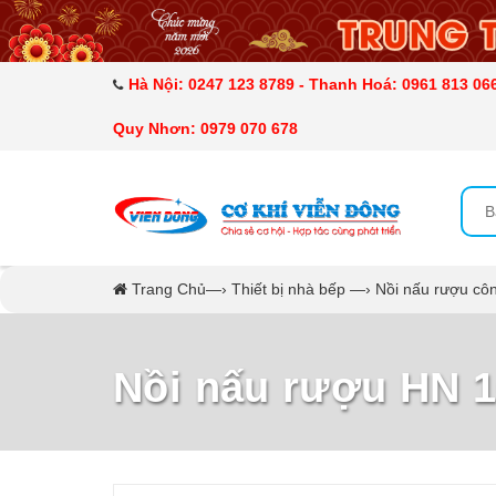
DANH MỤC SẢN PHẨM
MÁY SẤY THỰC PHẨM CÔNG NGHIỆP
Hà Nội: 0247 123 8789 - Thanh Hoá: 0961 813 066
Quy Nhơn: 0979 070 678
MÁY ÉP MÍA TẠO BỌT
MÁY RỬA BÁT SIÊU ÂM
TỦ SẤY
Trang Chủ
—›
Thiết bị nhà bếp
—›
Nồi nấu rượu cô
LÒ SẤY
Nồi nấu rượu HN 
CẨM NANG
THIẾT BỊ NHÀ BẾP