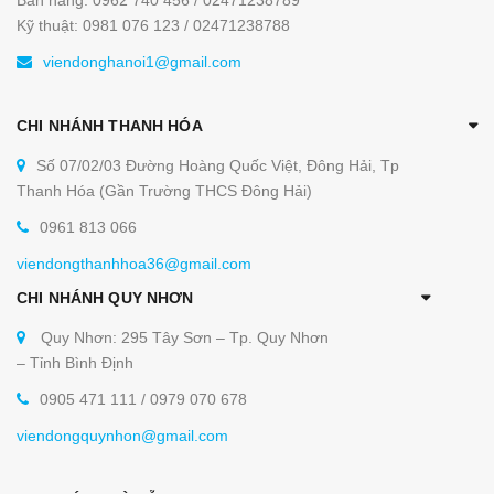
Bán hàng: 0962 740 456 / 02471238789
Kỹ thuật: 0981 076 123 / 02471238788
viendonghanoi1@gmail.com
CHI NHÁNH THANH HÓA
Số 07/02/03 Đường Hoàng Quốc Việt, Đông Hải, Tp
Thanh Hóa (Gần Trường THCS Đông Hải)
0961 813 066
viendongthanhhoa36@gmail.com
CHI NHÁNH QUY NHƠN
Quy Nhơn: 295 Tây Sơn – Tp. Quy Nhơn
– Tỉnh Bình Định
0905 471 111 / 0979 070 678
viendongquynhon@gmail.com