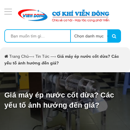
DANH MỤC SẢN PHẨM
MÁY ÉP MÍA TẠO BỌT
MÁY RỬA BÁT SIÊU ÂM
Chọn danh mục
TỦ SẤY
Trang Chủ
—›
Tin Tức
—›
Giá máy ép nước cốt dừa? Các
yếu tố ảnh hưởng đến giá?
LÒ SẤY
MÁY SẤY THỰC PHẨM CÔNG NGHIỆP
Giá máy ép nước cốt dừa? Các
CẨM NANG
yếu tố ảnh hưởng đến giá?
THIẾT BỊ NHÀ BẾP