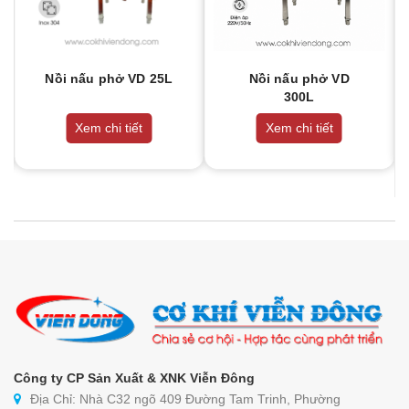
Nồi nấu phở VD 25L
Nồi nấu phở VD
300L
Xem chi tiết
Xem chi tiết
Công ty CP Sản Xuất & XNK Viễn Đông
Địa Chỉ: Nhà C32 ngõ 409 Đường Tam Trinh, Phường