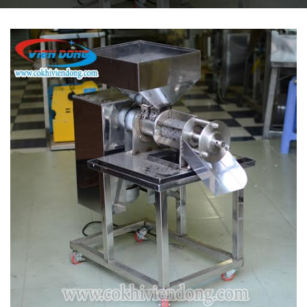
THIẾT BỊ NHÀ BẾP CAO CẤP
MÁY CHẾ BIẾN THỰC PHẨM
MÁY CHẾ BIẾN NÔNG SẢN
THIẾT BỊ LÀM ĐỒ ĂN NHANH
THIẾT BỊ LÀM BÁNH
MÁY ĐÓNG GÓI THỰC PHẨM
THIẾT BỊ LẠNH
THIẾT BỊ BẾP CÔNG NGHIỆP
UNCATEGORIZED