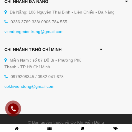
CHI NHÁNH ĐÀ NẴNG
Đà Nẵng: 108 Nguyễn Thái Bình - Liên Chiểu - Đà Nẵng
0236 3769 333/ 0906 784 555
viendongmientrung@gmail.com
CHI NHÁNH TP.HỒ CHÍ MINH
Miền Nam : số 87 Đỗ Bí - Phường Phú
Thạnh - TP Hồ Chí Minh
0979208345 / 0982 041 678
cokhiviendong@gmail.com
© Bản quyền thuộc về Cơ Khí Viễn Đông