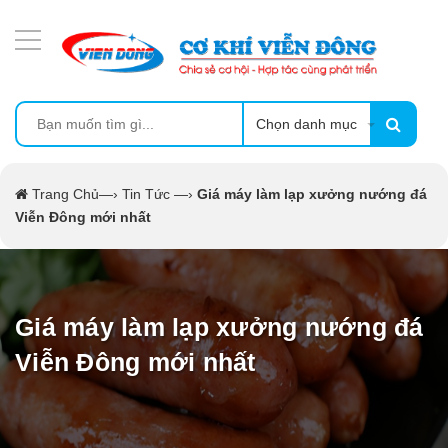
DANH MỤC SẢN PHẨM
MÁY ÉP MÍA TẠO BỌT
MÁY RỬA BÁT SIÊU ÂM
Chọn danh mục
TỦ SẤY
Trang Chủ
—›
Tin Tức
—›
Giá máy làm lạp xưởng nướng đá
Viễn Đông mới nhất
LÒ SẤY
MÁY SẤY THỰC PHẨM CÔNG NGHIỆP
Giá máy làm lạp xưởng nướng đá
CẨM NANG
Viễn Đông mới nhất
THIẾT BỊ NHÀ BẾP