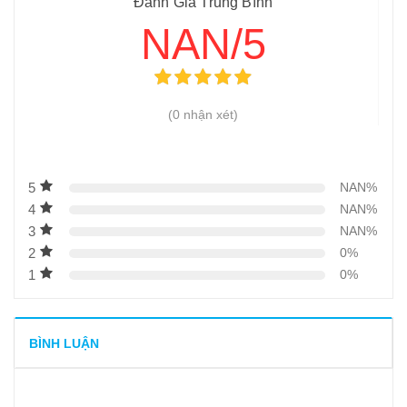
Đánh Giá Trung Bình
NAN/5
(0 nhận xét)
5
NAN%
4
NAN%
3
NAN%
2
0%
1
0%
BÌNH LUẬN