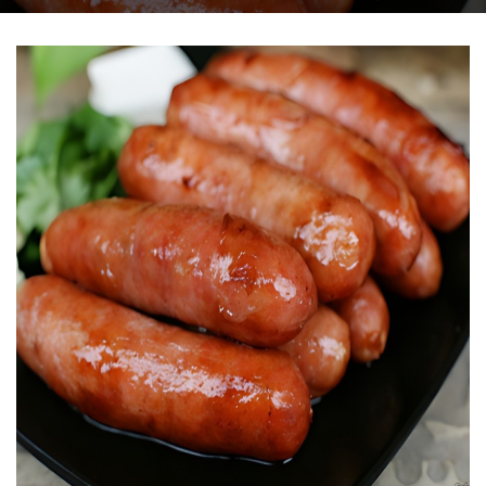
THIẾT BỊ NHÀ BẾP CAO CẤP
MÁY CHẾ BIẾN THỰC PHẨM
MÁY CHẾ BIẾN NÔNG SẢN
THIẾT BỊ LÀM ĐỒ ĂN NHANH
THIẾT BỊ LÀM BÁNH
MÁY ĐÓNG GÓI THỰC PHẨM
THIẾT BỊ LẠNH
THIẾT BỊ BẾP CÔNG NGHIỆP
UNCATEGORIZED