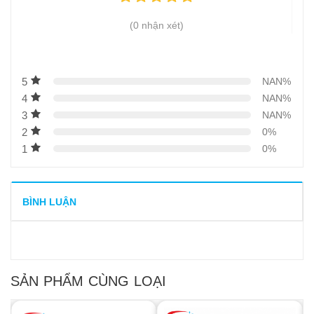
(0 nhận xét)
5
NAN%
4
NAN%
3
NAN%
2
0%
1
0%
BÌNH LUẬN
SẢN PHẨM CÙNG LOẠI