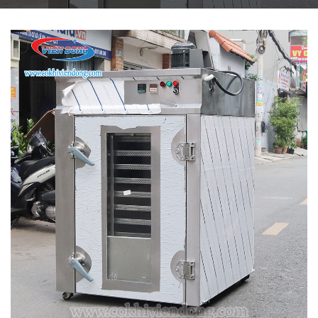
THIẾT BỊ NHÀ BẾP CAO CẤP
MÁY CHẾ BIẾN THỰC PHẨM
MÁY CHẾ BIẾN NÔNG SẢN
THIẾT BỊ LÀM ĐỒ ĂN NHANH
THIẾT BỊ LÀM BÁNH
MÁY ĐÓNG GÓI THỰC PHẨM
THIẾT BỊ LẠNH
THIẾT BỊ BẾP CÔNG NGHIỆP
UNCATEGORIZED