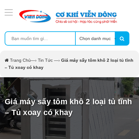
DANH MỤC SẢN PHẨM
MÁY ÉP MÍA TẠO BỌT
MÁY RỬA BÁT SIÊU ÂM
Chọn danh mục
TỦ SẤY
Trang Chủ
—›
Tin Tức
—›
Giá máy sấy tôm khô 2 loại tủ tĩnh
– Tủ xoay có khay
LÒ SẤY
MÁY SẤY THỰC PHẨM CÔNG NGHIỆP
Giá máy sấy tôm khô 2 loại tủ tĩnh
CẨM NANG
– Tủ xoay có khay
THIẾT BỊ NHÀ BẾP