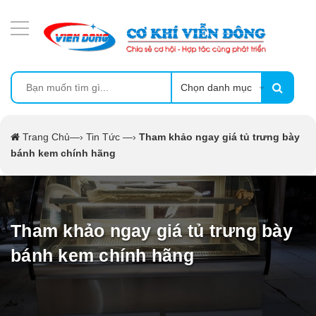
DANH MỤC SẢN PHẨM
MÁY ÉP MÍA TẠO BỌT
MÁY RỬA BÁT SIÊU ÂM
Chọn danh mục
TỦ SẤY
Trang Chủ
—›
Tin Tức
—›
Tham khảo ngay giá tủ trưng bày
bánh kem chính hãng
LÒ SẤY
MÁY SẤY THỰC PHẨM CÔNG NGHIỆP
Tham khảo ngay giá tủ trưng bày
CẨM NANG
bánh kem chính hãng
THIẾT BỊ NHÀ BẾP