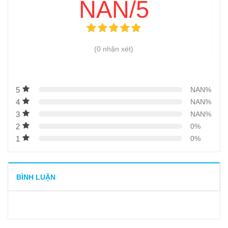
NAN/5
(0 nhận xét)
5
NAN%
4
NAN%
3
NAN%
2
0%
1
0%
BÌNH LUẬN