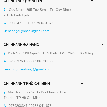
CHI NHÁNH QUY NHƠN
Quy Nhơn: 295 Tây Sơn – Tp. Quy Nhơn
– Tỉnh Bình Định
0905 471 111 / 0979 070 678
viendongquynhon@gmail.com
CHI NHÁNH ĐÀ NẴNG
Đà Nẵng: 108 Nguyễn Thái Bình - Liên Chiểu - Đà Nẵng
0236 3769 333/ 0906 784 555
viendongmientrung@gmail.com
CHI NHÁNH TP.HỒ CHÍ MINH
Miền Nam : số 87 Đỗ Bí - Phường Phú
Thạnh - TP Hồ Chí Minh
0979208345 / 0982 041 678