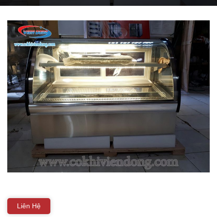
THIẾT BỊ NHÀ BẾP CAO CẤP
MÁY CHẾ BIẾN THỰC PHẨM
MÁY CHẾ BIẾN NÔNG SẢN
THIẾT BỊ LÀM ĐỒ ĂN NHANH
THIẾT BỊ LÀM BÁNH
MÁY ĐÓNG GÓI THỰC PHẨM
THIẾT BỊ LẠNH
THIẾT BỊ BẾP CÔNG NGHIỆP
Liên Hệ
UNCATEGORIZED