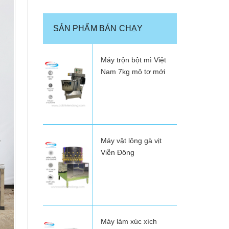
SẢN PHẨM BÁN CHẠY
Máy trộn bột mì Việt
Nam 7kg mô tơ mới
Máy vặt lông gà vịt
Viễn Đông
Máy làm xúc xích