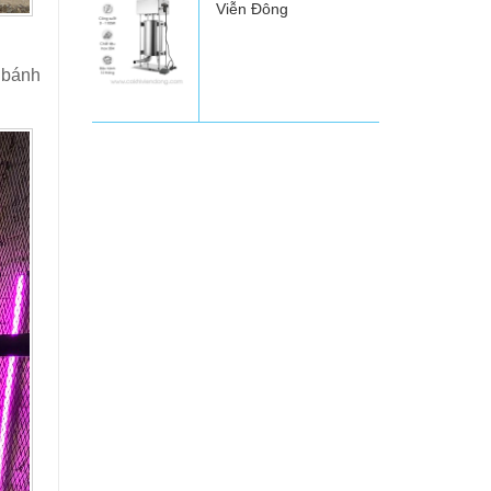
Viễn Đông
 bánh