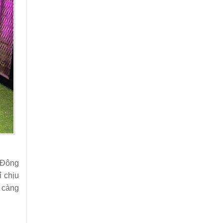
 Đông
 chịu
h càng