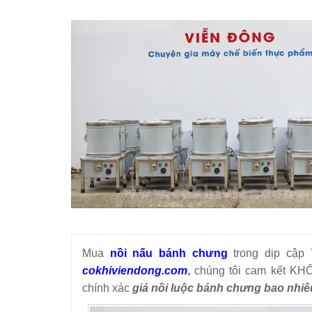
THIẾT BỊ NHÀ BẾP CAO CẤP
MÁY CHẾ BIẾN THỰC PHẨM
MÁY CHẾ BIẾN NÔNG SẢN
THIẾT BỊ LÀM ĐỒ ĂN NHANH
THIẾT BỊ LÀM BÁNH
MÁY ĐÓNG GÓI THỰC PHẨM
THIẾT BỊ LẠNH
Mua
nồi nấu bánh chưng
trong dịp cập 
THIẾT BỊ BẾP CÔNG NGHIỆP
cokhiviendong.com
,
chúng tôi cam kết KHÔ
chính xác
giá nồi luộc bánh chưng bao nhiê
UNCATEGORIZED