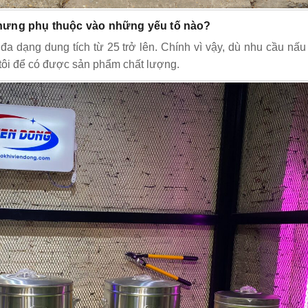
chưng phụ thuộc vào những yếu tố nào?
a dạng dung tích từ 25 trở lên. Chính vì vậy, dù nhu cầu nấu
 tôi để có được sản phẩm chất lượng.