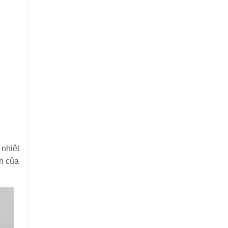
 nhiệt
h của