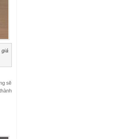
 giá
áng sẽ
 thành