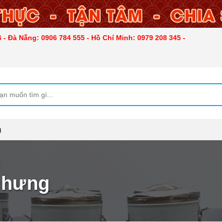
 - Đà Nẵng: 0906 784 555 - Hồ Chí Minh: 0979 208 345 -
g
chưng