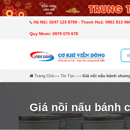
DANH MỤC SẢN PHẨM
MÁY SẤY THỰC PHẨM CÔNG NGHIỆP
Hà Nội: 0247 123 8789 - Thanh Hoá: 0961 813 066
Quy Nhơn: 0979 070 678
MÁY ÉP MÍA TẠO BỌT
MÁY RỬA BÁT SIÊU ÂM
TỦ SẤY
Trang Chủ
—›
Tin Tức
—›
Giá nồi nấu bánh chưn
LÒ SẤY
CẨM NANG
Giá nồi nấu bánh 
THIẾT BỊ NHÀ BẾP