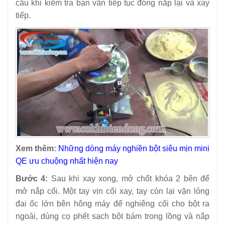
cầu khi kiểm tra bạn vẫn tiếp tục đóng nắp lại và xay
tiếp.
Xem thêm:
Những dòng máy nghiền bột siêu mịn mini
QE ưu chuộng nhất hiện nay
Bước 4:
Sau khi xay xong, mở chốt khóa 2 bên để
mở nắp cối. Một tay vịn cối xay, tay còn lại vặn lỏng
đai ốc lớn bên hông máy để nghiêng cối cho bột ra
ngoài, dùng cọ phết sạch bột bám trong lồng và nắp