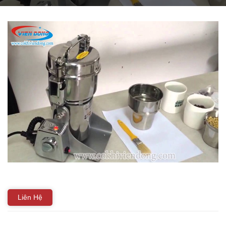
THIẾT BỊ NHÀ BẾP CAO CẤP
MÁY CHẾ BIẾN THỰC PHẨM
MÁY CHẾ BIẾN NÔNG SẢN
THIẾT BỊ LÀM ĐỒ ĂN NHANH
THIẾT BỊ LÀM BÁNH
MÁY ĐÓNG GÓI THỰC PHẨM
THIẾT BỊ LẠNH
THIẾT BỊ BẾP CÔNG NGHIỆP
Liên Hệ
UNCATEGORIZED