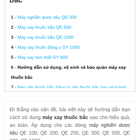
1
-
Máy nghiền dược liệu QE-300
2
-
Máy xay thuốc bắc QE-500
3
-
Máy xay thuốc bắc QE-1000
4
-
Máy xay thuốc đông y GY 1000
5
-
Máy xay tam thất GY 800
6
-
Hướng dẫn sử dụng, vệ sinh và bảo quản máy xay
thuốc bắc
7
-
Nên sấy thuốc bắc bằng tủ sấy thuốc bắc hay phơi khô
thông thường?
Đi thẳng vào vấn đề, bài viết này sẽ hướng dẫn bạn
cách sử dụng
máy xay thuốc bắc
sao cho hiệu quả,
an toàn.
Áp dụng cho các dòng
máy nghiền dược
liệu
QE 100, QE 200, QE 250, QE 300, QE 500, QE