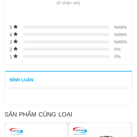
(0 nhận xét)
5
NAN%
4
NAN%
3
NAN%
2
0%
1
0%
BÌNH LUẬN
SẢN PHẨM CÙNG LOẠI