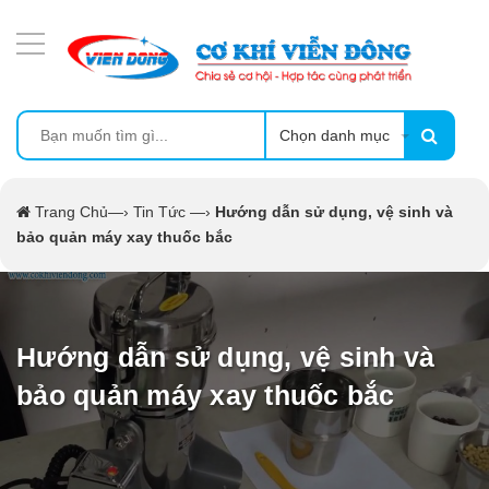
DANH MỤC SẢN PHẨM
MÁY ÉP MÍA TẠO BỌT
MÁY RỬA BÁT SIÊU ÂM
Chọn danh mục
TỦ SẤY
Trang Chủ
—›
Tin Tức
—›
Hướng dẫn sử dụng, vệ sinh và
bảo quản máy xay thuốc bắc
LÒ SẤY
MÁY SẤY THỰC PHẨM CÔNG NGHIỆP
Hướng dẫn sử dụng, vệ sinh và
CẨM NANG
bảo quản máy xay thuốc bắc
THIẾT BỊ NHÀ BẾP