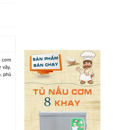
u cơm
 vậy,
, phù