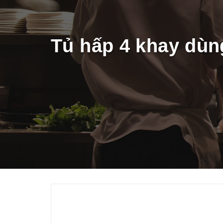
THIẾT BỊ NHÀ BẾP CAO CẤP
MÁY CHẾ BIẾN THỰC PHẨM
Tủ hấp 4 khay dùn
MÁY CHẾ BIẾN NÔNG SẢN
THIẾT BỊ LÀM ĐỒ ĂN NHANH
THIẾT BỊ LÀM BÁNH
MÁY ĐÓNG GÓI THỰC PHẨM
THIẾT BỊ LẠNH
THIẾT BỊ BẾP CÔNG NGHIỆP
UNCATEGORIZED