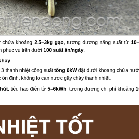
ay chứa khoảng
2.5–3kg gạo
, tương đương năng suất từ
10
n phục vụ trên dưới
100 suất ăn/ngày
.
 khay
3 thanh nhiệt công suất
tổng 6kW
đặt dưới khoang chứa nướ
 ổn định, không lo cạn nước gây cháy thanh nhiệt.
hút
, tiêu hao điện từ
5–6kWh
, tương đương chi phí khoảng
1