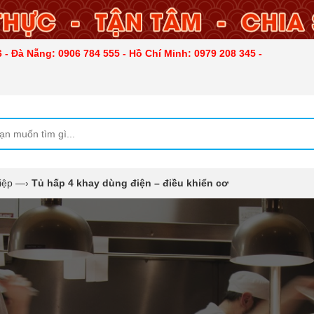
 - Đà Nẵng: 0906 784 555 - Hồ Chí Minh: 0979 208 345 -
iệp
—›
Tủ hấp 4 khay dùng điện – điều khiển cơ