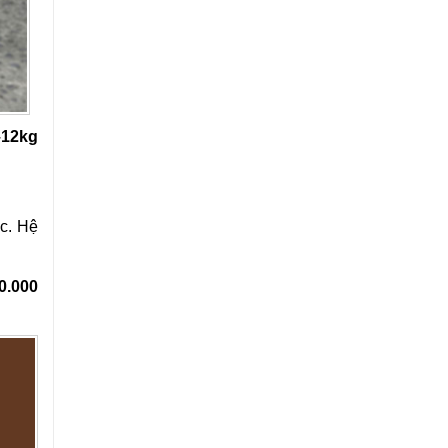
–12kg
c. Hệ
0.000