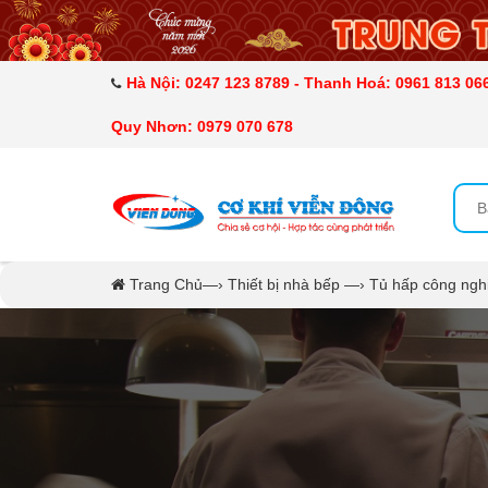
DANH MỤC SẢN PHẨM
MÁY ÉP MÍA TẠO BỌT
Hà Nội: 0247 123 8789 - Thanh Hoá: 0961 813 066
Quy Nhơn: 0979 070 678
MÁY RỬA BÁT SIÊU ÂM
TỦ SẤY
LÒ SẤY
Trang Chủ
—›
Thiết bị nhà bếp
—›
Tủ hấp công ngh
MÁY SẤY THỰC PHẨM CÔNG NGHIỆP
CẨM NANG
THIẾT BỊ NHÀ BẾP