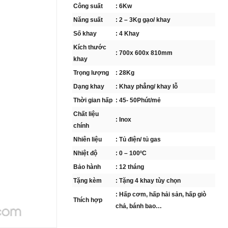
Công suất
: 6Kw
Năng suất
: 2 – 3Kg gạo/ khay
Số khay
: 4 Khay
Kích thước
: 700x 600x 810mm
khay
Trọng lượng
: 28Kg
Dạng khay
: Khay phẳng/ khay lỗ
Thời gian hấp
: 45- 50Phút/mẻ
Chất liệu
: Inox
chính
Nhiên liệu
: Tủ điện/ tủ gas
Nhiệt độ
: 0 – 100
C
0
Bảo hành
: 12 tháng
Tặng kèm
: Tặng 4 khay tùy chọn
: Hấp cơm, hấp hải sản, hấp giò
Thích hợp
chả, bánh bao…