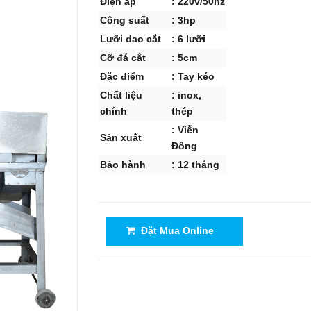
Điện áp
: 220v/50hz
Công suất
: 3hp
Lưỡi dao cắt
: 6 lưỡi
Cỡ đá cắt
: 5cm
Đặc điểm
: Tay kéo
Chất liệu
: inox,
chính
thép
: Viễn
Sản xuất
Đông
Bảo hành
: 12 tháng
Đặt Mua Online