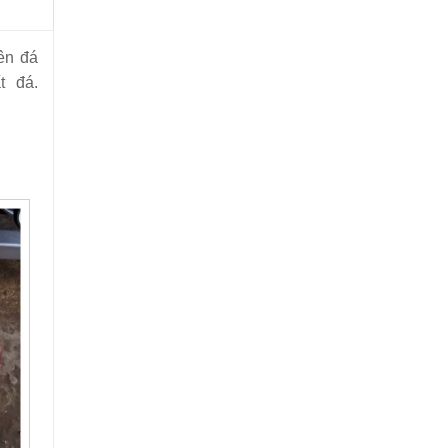
iên đá
t đá.