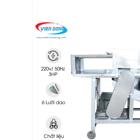
THIẾT BỊ NHÀ BẾP CAO CẤP
MÁY CHẾ BIẾN THỰC PHẨM
MÁY CHẾ BIẾN NÔNG SẢN
THIẾT BỊ LÀM ĐỒ ĂN NHANH
THIẾT BỊ LÀM BÁNH
MÁY ĐÓNG GÓI THỰC PHẨM
THIẾT BỊ LẠNH
THIẾT BỊ BẾP CÔNG NGHIỆP
UNCATEGORIZED