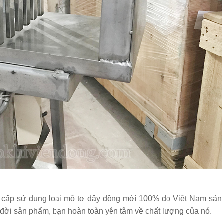
g cấp sử dụng loại mô tơ dây đồng mới 100% do Việt Nam sản 
n đời sản phẩm, bạn hoàn toàn yên tâm về chất lượng của nó.