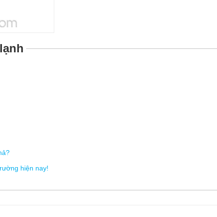
lạnh
hả?
trường hiện nay!
 304