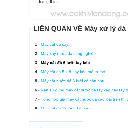
LIÊN QUAN VỀ Máy xử lý đá 
1
-
Máy cắt đá cây
2
-
Máy xay nước đá công nghiệp
3
-
Máy cắt đá 6 lưỡi tay kéo
4
-
Máy cắt đá 5 lưỡi tay kéo mô tơ mới
5
-
Máy cắt nước đá 6 lưỡi có bàn phụ
6
-
Nên sử dụng máy cắt nước đá tay kéo hay tay t
7
-
Tổng hợp giá máy cắt nước đá các loại trên thị 
8
-
Máy cắt đá 12 lưỡi đặt hàng
9
-
Máy xay nước đá công nghiệp nguyên cây inox