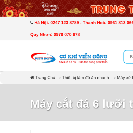
DANH MỤC SẢN PHẨM
MÁY ÉP MÍA TẠO BỌT
Hà Nội: 0247 123 8789 - Thanh Hoá: 0961 813 066
Quy Nhơn: 0979 070 678
MÁY RỬA BÁT SIÊU ÂM
TỦ SẤY
LÒ SẤY
Trang Chủ
—›
Thiết bị làm đồ ăn nhanh
—›
Máy xử 
MÁY SẤY THỰC PHẨM CÔNG NGHIỆP
Máy cắt đá 6 lưỡi 
CẨM NANG
THIẾT BỊ NHÀ BẾP