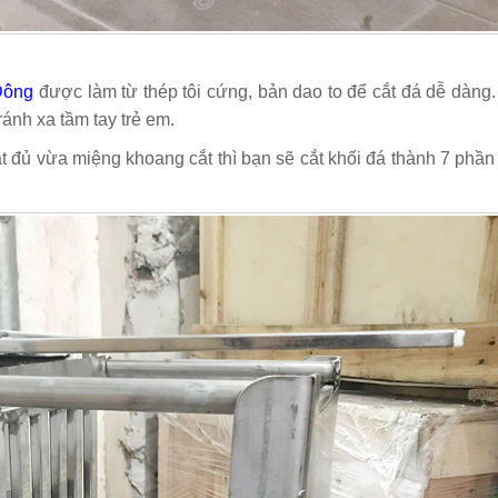
Đông
được làm từ thép tôi cứng, bản dao to để cắt đá dễ dàng
ránh xa tầm tay trẻ em.
ắt đủ vừa miệng khoang cắt thì bạn sẽ cắt khối đá thành 7 phầ