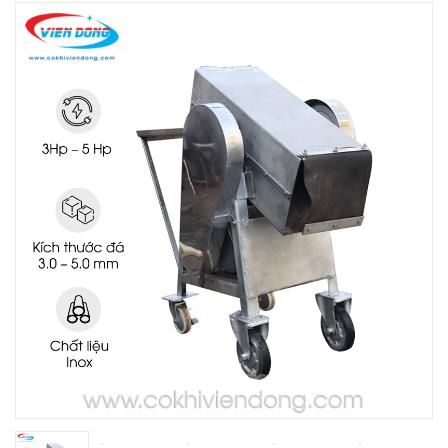
THIẾT BỊ NHÀ BẾP CAO CẤP
MÁY CHẾ BIẾN THỰC PHẨM
MÁY CHẾ BIẾN NÔNG SẢN
THIẾT BỊ LÀM ĐỒ ĂN NHANH
THIẾT BỊ LÀM BÁNH
MÁY ĐÓNG GÓI THỰC PHẨM
THIẾT BỊ LẠNH
THIẾT BỊ BẾP CÔNG NGHIỆP
UNCATEGORIZED