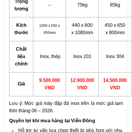
Trọng
–
75kg
85kg
lượng
Kích
440 x 600
450 x 650
1000 x 550 x
thước
x 1080mm
x 800mm
950mm
Chất
liệu
Inox, thép
Inox 201
Inox 304
chính
9.500.000
12.900.000
14.500.000
Giá
VND
VND
VND
Lưu ý: Mức giá
máy đập đá inox
trên là mức giá tạm
thời tháng 06 – 2026.
Quyền lợi khi mua hàng tại Viễn Đông
Hỗ trợ tư vấn lựa chọn thiết bị phù hợp với nhu