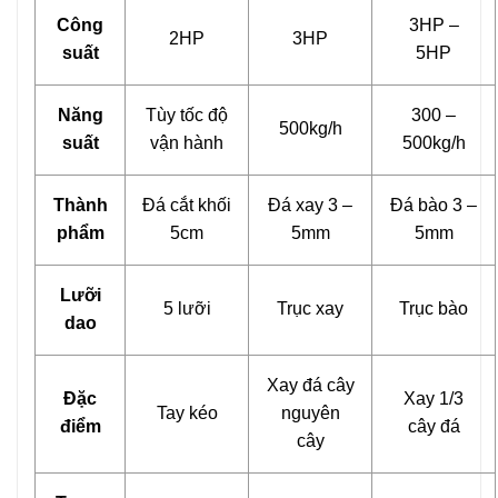
Công
3HP –
2HP
3HP
suất
5HP
Năng
Tùy tốc độ
300 –
500kg/h
suất
vận hành
500kg/h
Thành
Đá cắt khối
Đá xay 3 –
Đá bào 3 –
phẩm
5cm
5mm
5mm
Lưỡi
5 lưỡi
Trục xay
Trục bào
dao
Xay đá cây
Đặc
Xay 1/3
Tay kéo
nguyên
điểm
cây đá
cây