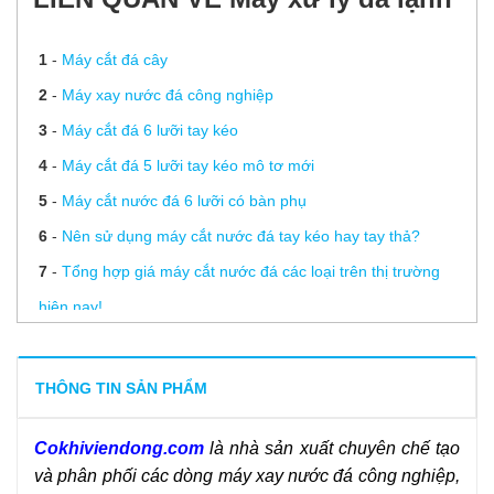
1
-
Máy cắt đá cây
2
-
Máy xay nước đá công nghiệp
3
-
Máy cắt đá 6 lưỡi tay kéo
4
-
Máy cắt đá 5 lưỡi tay kéo mô tơ mới
5
-
Máy cắt nước đá 6 lưỡi có bàn phụ
6
-
Nên sử dụng máy cắt nước đá tay kéo hay tay thả?
7
-
Tổng hợp giá máy cắt nước đá các loại trên thị trường
hiện nay!
8
-
Máy cắt đá 12 lưỡi đặt hàng
9
-
Máy xay nước đá công nghiệp nguyên cây inox 304
THÔNG TIN SẢN PHẨM
Cokhiviendong.com
là nhà sản xuất chuyên chế tạo
và phân phối các dòng máy xay nước đá công nghiệp,