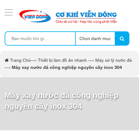
DANH MỤC SẢN PHẨM
MÁY ÉP MÍA TẠO BỌT
MÁY RỬA BÁT SIÊU ÂM
Chọn danh mục
TỦ SẤY
Trang Chủ
—›
Thiết bị làm đồ ăn nhanh
—›
Máy xử lý nước đá
—›
Máy xay nước đá công nghiệp nguyên cây inox 304
LÒ SẤY
MÁY SẤY THỰC PHẨM CÔNG NGHIỆP
Máy xay nước đá công nghiệp
nguyên cây inox 304
CẨM NANG
THIẾT BỊ NHÀ BẾP