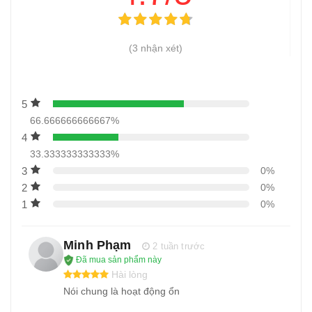
(3 nhận xét)
5
66.666666666667%
4
33.333333333333%
3
0%
2
0%
1
0%
Minh Phạm
2 tuần trước
Đã mua sản phẩm này
Hài lòng
Nói chung là hoạt động ổn