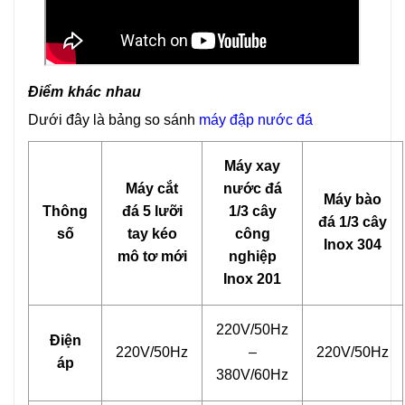
Điểm khác nhau
Dưới đây là bảng so sánh
máy
đập nước đá
Máy xay
Máy cắt
nước đá
Máy bào
Thông
đá 5 lưỡi
1/3 cây
đá 1/3 cây
số
tay kéo
công
Inox 304
mô tơ mới
nghiệp
Inox 201
220V/50Hz
Điện
220V/50Hz
–
220V/50Hz
áp
380V/60Hz