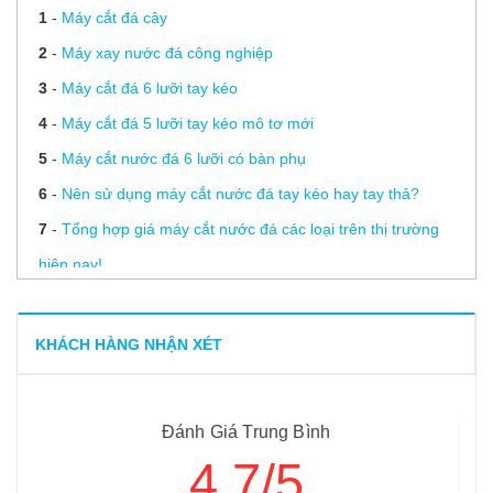
1
-
Máy cắt đá cây
2
-
Máy xay nước đá công nghiệp
3
-
Máy cắt đá 6 lưỡi tay kéo
4
-
Máy cắt đá 5 lưỡi tay kéo mô tơ mới
5
-
Máy cắt nước đá 6 lưỡi có bàn phụ
6
-
Nên sử dụng máy cắt nước đá tay kéo hay tay thả?
7
-
Tổng hợp giá máy cắt nước đá các loại trên thị trường
hiện nay!
8
-
Máy cắt đá 12 lưỡi đặt hàng
9
-
Máy xay nước đá công nghiệp nguyên cây inox 304
KHÁCH HÀNG NHẬN XÉT
Đánh Giá Trung Bình
4.7/5