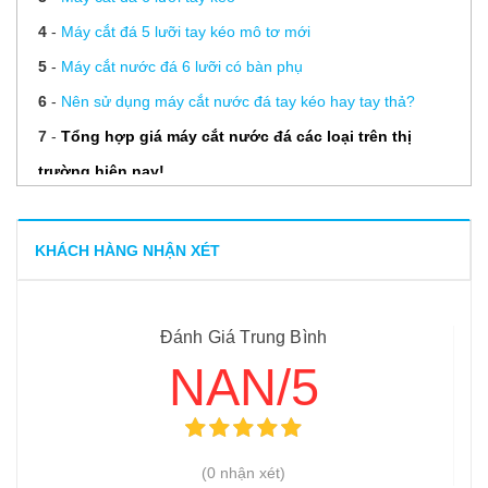
4
-
Máy cắt đá 5 lưỡi tay kéo mô tơ mới
5
-
Máy cắt nước đá 6 lưỡi có bàn phụ
6
-
Nên sử dụng máy cắt nước đá tay kéo hay tay thả?
7
-
Tổng hợp giá máy cắt nước đá các loại trên thị
trường hiện nay!
8
-
Máy cắt đá 12 lưỡi đặt hàng
9
-
Máy xay nước đá công nghiệp nguyên cây inox 304
KHÁCH HÀNG NHẬN XÉT
Đánh Giá Trung Bình
NAN/5
(0 nhận xét)