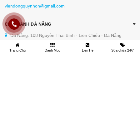
viendongquynhon@gmail.com
CHI NHÁNH ĐÀ NẴNG
Đà Nẵng: 108 Nguyễn Thái Bình - Liên Chiểu - Đà Nẵng
0236 3769 333/ 0906 784 555
Trang Chủ
Danh Mục
Liên Hệ
Sữa chữa 24/7
viendongmientrung@gmail.com
CHI NHÁNH TP.HỒ CHÍ MINH
Miền Nam : số 87 Đỗ Bí - Phường Phú
Thạnh - TP Hồ Chí Minh
0979208345 / 0982 041 678
cokhiviendong@gmail.com