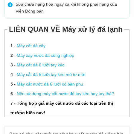
Sữa chữa hàng hoá ngay cả khi không phải hàng của
4
Viễn Đông bán
LIÊN QUAN VỀ Máy xử lý đá lạnh
1
-
Máy cắt đá cây
2
-
Máy xay nước đá công nghiệp
3
-
Máy cắt đá 6 lưỡi tay kéo
4
-
Máy cắt đá 5 lưỡi tay kéo mô tơ mới
5
-
Máy cắt nước đá 6 lưỡi có bàn phụ
6
-
Nên sử dụng máy cắt nước đá tay kéo hay tay thả?
7
-
Tổng hợp giá máy cắt nước đá các loại trên thị
trường hiện nay!
8
-
Máy cắt đá 12 lưỡi đặt hàng
9
-
Máy xay nước đá công nghiệp nguyên cây inox 304