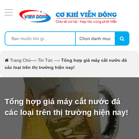
DANH MỤC SẢN PHẨM
MÁY ÉP MÍA TẠO BỌT
MÁY RỬA BÁT SIÊU ÂM
Chọn danh mục
TỦ SẤY
Trang Chủ
—›
Tin Tức
—›
Tổng hợp giá máy cắt nước đá
các loại trên thị trường hiện nay!
LÒ SẤY
MÁY SẤY THỰC PHẨM CÔNG NGHIỆP
Tổng hợp giá máy cắt nước đá
CẨM NANG
các loại trên thị trường hiện nay!
THIẾT BỊ NHÀ BẾP