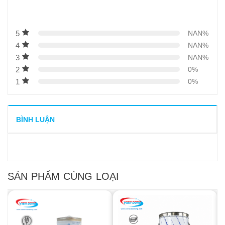
5
NAN%
4
NAN%
3
NAN%
2
0%
1
0%
BÌNH LUẬN
SẢN PHẨM CÙNG LOẠI