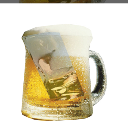
THIẾT BỊ NHÀ BẾP CAO CẤP
MÁY CHẾ BIẾN THỰC PHẨM
MÁY CHẾ BIẾN NÔNG SẢN
THIẾT BỊ LÀM ĐỒ ĂN NHANH
THIẾT BỊ LÀM BÁNH
MÁY ĐÓNG GÓI THỰC PHẨM
THIẾT BỊ LẠNH
THIẾT BỊ BẾP CÔNG NGHIỆP
UNCATEGORIZED