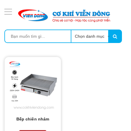
DANH MỤC SẢN PHẨM
MÁY ÉP MÍA TẠO BỌT
MÁY RỬA BÁT SIÊU ÂM
Chọn danh mục
TỦ SẤY
LÒ SẤY
MÁY SẤY THỰC PHẨM CÔNG NGHIỆP
CẨM NANG
THIẾT BỊ NHÀ BẾP
Bếp chiên nhám