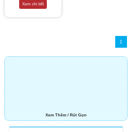
THIẾT BỊ NHÀ BẾP CAO CẤP
Xem chi tiết
MÁY CHẾ BIẾN THỰC PHẨM
MÁY CHẾ BIẾN NÔNG SẢN
1
THIẾT BỊ LÀM ĐỒ ĂN NHANH
THIẾT BỊ LÀM BÁNH
MÁY ĐÓNG GÓI THỰC PHẨM
THIẾT BỊ LẠNH
THIẾT BỊ BẾP CÔNG NGHIỆP
Xem Thêm / Rút Gọn
UNCATEGORIZED