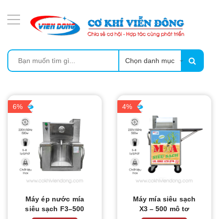
DANH MỤC SẢN PHẨM
MÁY ÉP MÍA TẠO BỌT
MÁY RỬA BÁT SIÊU ÂM
Chọn danh mục
TỦ SẤY
6%
4%
LÒ SẤY
MÁY SẤY THỰC PHẨM CÔNG NGHIỆP
CẨM NANG
THIẾT BỊ NHÀ BẾP
Máy ép nước mía
Máy mía siêu sạch
siêu sạch F3–500
X3 – 500 mô tơ
mới