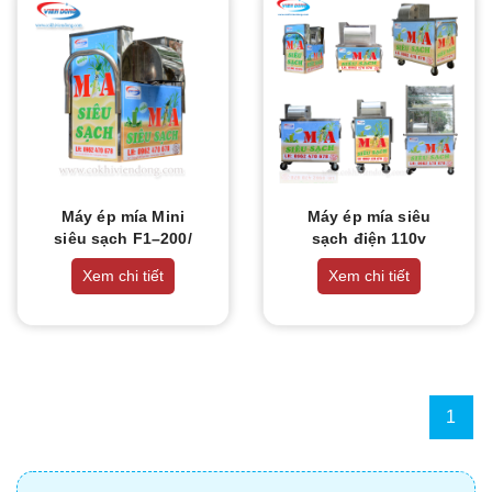
Máy ép mía Mini
Máy ép mía siêu
siêu sạch F1–200/
sạch điện 110v
F1-400
Xem chi tiết
Xem chi tiết
1