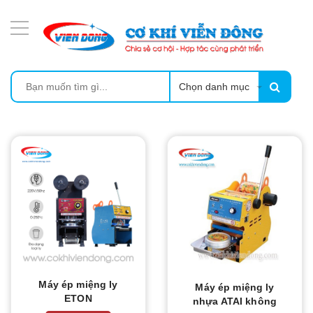
DANH MỤC SẢN PHẨM
MÁY SẤY THỰC PHẨM CÔNG NGHIỆP
MÁY ÉP MÍA TẠO BỌT
Chọn danh mục
MÁY RỬA BÁT SIÊU ÂM
TỦ SẤY
LÒ SẤY
CẨM NANG
THIẾT BỊ NHÀ BẾP
Máy ép miệng ly
Máy ép miệng ly
ETON
nhựa ATAI không