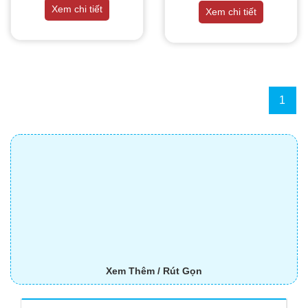
THIẾT BỊ NHÀ BẾP CAO CẤP
số
Xem chi tiết
Xem chi tiết
MÁY CHẾ BIẾN THỰC PHẨM
MÁY CHẾ BIẾN NÔNG SẢN
1
THIẾT BỊ LÀM ĐỒ ĂN NHANH
THIẾT BỊ LÀM BÁNH
MÁY ĐÓNG GÓI THỰC PHẨM
THIẾT BỊ LẠNH
THIẾT BỊ BẾP CÔNG NGHIỆP
Xem Thêm / Rút Gọn
UNCATEGORIZED