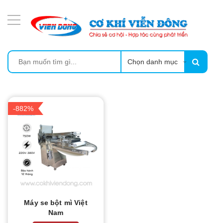
DANH MỤC SẢN PHẨM
MÁY ÉP MÍA TẠO BỌT
MÁY RỬA BÁT SIÊU ÂM
Chọn danh mục
TỦ SẤY
-882%
LÒ SẤY
MÁY SẤY THỰC PHẨM CÔNG NGHIỆP
CẨM NANG
THIẾT BỊ NHÀ BẾP
Máy se bột mì Việt
Nam