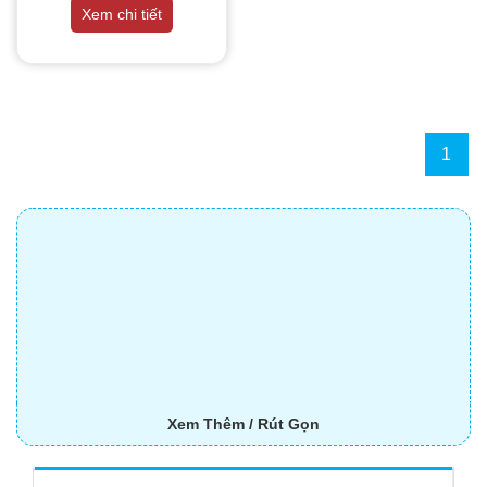
THIẾT BỊ NHÀ BẾP CAO CẤP
Xem chi tiết
MÁY CHẾ BIẾN THỰC PHẨM
MÁY CHẾ BIẾN NÔNG SẢN
1
THIẾT BỊ LÀM ĐỒ ĂN NHANH
THIẾT BỊ LÀM BÁNH
MÁY ĐÓNG GÓI THỰC PHẨM
THIẾT BỊ LẠNH
THIẾT BỊ BẾP CÔNG NGHIỆP
Xem Thêm / Rút Gọn
UNCATEGORIZED